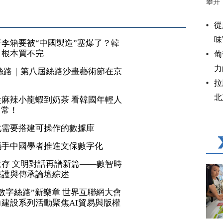
攀升
從
味
李箱要被“中國製造”塞爆了？韓
，根本買不完
葡
力
絲路｜第八屆絲路沙畫藝術節在京
拉
北
麻辣小龍蝦到奶茶 看韓國年輕人
日常！
化需要搭建可操作的數據庫
攜手中國學者推進文保數字化
存 文明對話再譜新篇——數智時
保護與傳承論壇綜述
數字絲路”新樂章 世界互聯網大會
建設系列活動聚焦AI貿易與版權