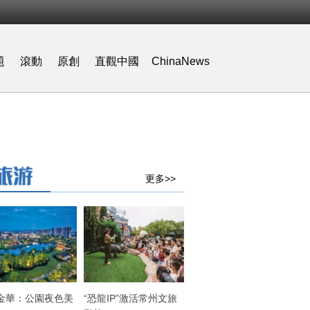
題
滾動
原創
直觀中國
ChinaNews
更多>>
金華：公園夜色美
“恐龍IP”激活常州文旅