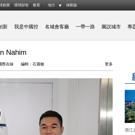
球創業
環球財智
教育
地方
移動版
創新
我是中國控
名城會客廳
一帶一路
圖説城市
專
 Nahim
國際在線
編輯：石麗敏
更多
浙江