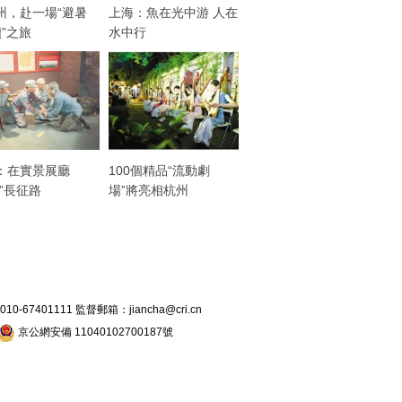
州，赴一場“避暑
上海：魚在光中游 人在
讀”之旅
水中行
：在實景展廳
100個精品“流動劇
走”長征路
場”將亮相杭州
7401111 監督郵箱：jiancha@cri.cn
京公網安備 11040102700187號