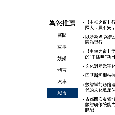
為您推薦
【中韓之窗】行
國人：買不完
新聞
以沙為媒 築夢
圓滿舉行
軍事
【中韓之窗】從
的“中國味”新
娛樂
文化遺産數字
體育
巴基斯坦期待
汽車
數智賦能絲路遺
代的文化遺産
城市
古都西安奏響“
數智研修院能力
賦能