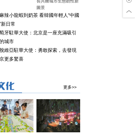
長共繪城市生態韌性新
圖景
麻辣小龍蝦到奶茶 看韓國年輕人“中國
”新日常
萄牙駐華大使：北京是一座充滿吸引
的城市
脫維亞駐華大使：勇敢探索，去發現
京更多驚喜
更多>>