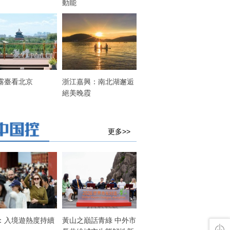
動能
露臺看北京
浙江嘉興：南北湖邂逅
絕美晚霞
更多>>
：入境遊熱度持續
黃山之巔話青綠 中外市