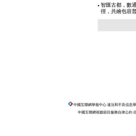
智匯古都，數通
徑，共繪包容
中國互聯網舉報中心
違法和不良信息舉報電話
中國互聯網視聽節目服務自律公約
信