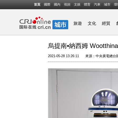
首頁
國際
國內
視頻
文娛
體育
汽車
城市
環
旅遊
文化
經貿
烏提南•納西姆 Wootthinan
2021-05-28 13:26:11
來源：中央廣電總台