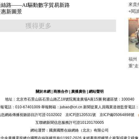
來貴
絲路——AI驅動數字貿易新路
普惠新圖景
+閱
獲得更多
福州
重“
關於本網
|
商務合作
|
廣播廣告
|
網站聲明
地址：北京市石景山區石景山路乙18號院萬達廣場A座15層 郵遞區號：100040
：010-67401009 舉報郵箱：jubao@cri.cn 新聞從業人員職業道德監督電話：010-6
息網絡傳播視聽節目許可證 0102002 京ICP證120531號 京ICP備05064898號
互聯網新聞信息服務許可證10120170005
網站運營：國廣國際在線網絡（北京）有限公司
中央廣播電視總台國際在線版權所有©1997-
2026 未經書面授權禁止複製或建立鏡像