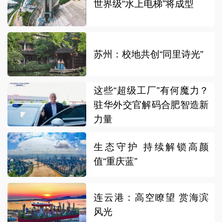
世界级“水上电梯”将成型
苏州：校地共创“同里诗光”
这些“超级工厂”有何魔力？
驻华外交官解码合肥智造新
力量
生态守护 持续解锁高颜
值“重庆蓝”
连云港：高空瞭望 赏海滨
风光