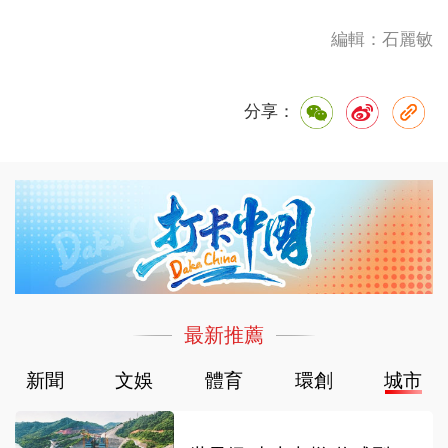
編輯：石麗敏
分享：
最新推薦
新聞
文娛
體育
環創
城市