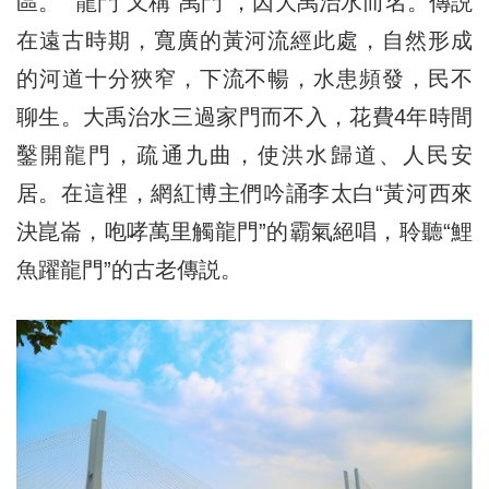
區。 “龍門”又稱“禹門”，因大禹治水而名。傳説
在遠古時期，寬廣的黃河流經此處，自然形成
的河道十分狹窄，下流不暢，水患頻發，民不
聊生。大禹治水三過家門而不入，花費4年時間
鑿開龍門，疏通九曲，使洪水歸道、人民安
居。在這裡，網紅博主們吟誦李太白“黃河西來
決崑崙，咆哮萬里觸龍門”的霸氣絕唱，聆聽“鯉
魚躍龍門”的古老傳説。