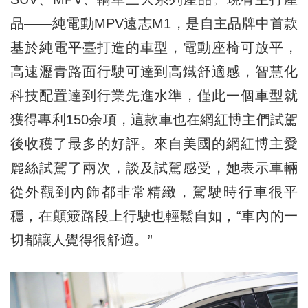
品——純電動MPV遠志M1，是自主品牌中首款
基於純電平臺打造的車型，電動座椅可放平，
高速瀝青路面行駛可達到高鐵舒適感，智慧化
科技配置達到行業先進水準，僅此一個車型就
獲得專利150余項，這款車也在網紅博主們試駕
後收穫了最多的好評。來自美國的網紅博主愛
麗絲試駕了兩次，談及試駕感受，她表示車輛
從外觀到內飾都非常精緻，駕駛時行車很平
穩，在顛簸路段上行駛也輕鬆自如，“車內的一
切都讓人覺得很舒適。”