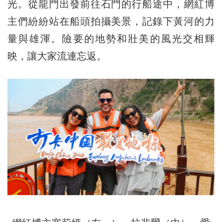
光。從龍門出發前往石門的行船途中，網紅博
主們紛紛站在船頭拍攝美景，記錄下黃河的力
量與雄渾。險要的地勢和壯美的風光交相輝
映，讓大家流連忘返。