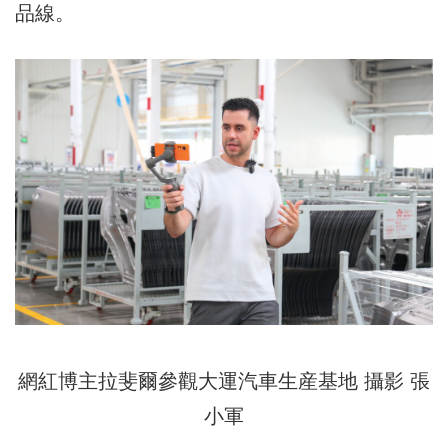
品線。
網紅博主拉斐爾參觀大運汽車生産基地 攝影 張
小軍