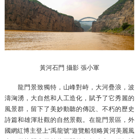
黃河石門 攝影 張小軍
龍門景致獨特，山峰對峙，大河疊浪，波
濤洶湧，大自然和人工造化，賦予了它秀麗的
風景群，留下了美妙動聽的傳説、不朽的歷史
詩篇和雄渾壯觀的自然景觀。在龍門景區，外
國網紅博主登上“禹龍號”遊覽船領略黃河美麗風