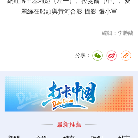
網紅博主塞莉婭（左一）、拉斐爾（中）、愛
麗絲在船頭與黃河合影 攝影 張小軍
編輯：李勝蘭
分享：
最新推薦