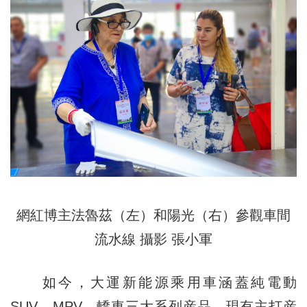
網紅博主法魯茲（左）和陽光（右）參觀車間
流水線 攝影 張小軍
如今，大運新能源乘用車涵蓋純電動
SUV、MPV、轎車三大系列産品。現有主打産