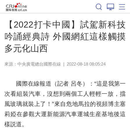
【2022打卡中國】試駕新科技
吟誦經典詩 外國網紅這樣觸摸
多元化山西
來源：中央廣電總台國際在線
|
2022-08-18 08:05:24
國際在線報道（記者 呂冬）：“這是我第一
次看組裝汽車，沒想到兩個工人輕輕一放，擋
風玻璃就裝上了！”來自危地馬拉的視頻博主塞
莉婭在參觀大運新能源汽車運城生産基地後這
樣説道。