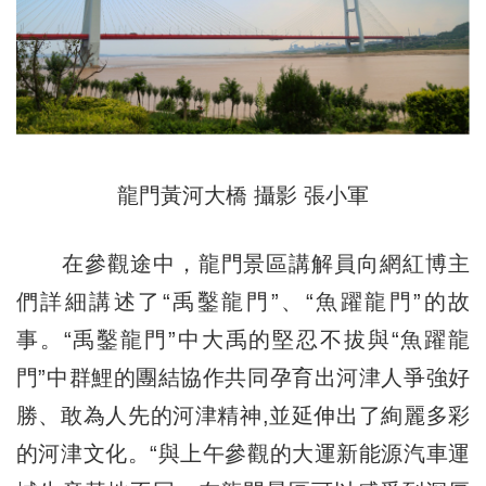
龍門黃河大橋 攝影 張小軍
在參觀途中，龍門景區講解員向網紅博主
們詳細講述了“禹鑿龍門”、“魚躍龍門”的故
事。“禹鑿龍門”中大禹的堅忍不拔與“魚躍龍
門”中群鯉的團結協作共同孕育出河津人爭強好
勝、敢為人先的河津精神,並延伸出了絢麗多彩
的河津文化。“與上午參觀的大運新能源汽車運