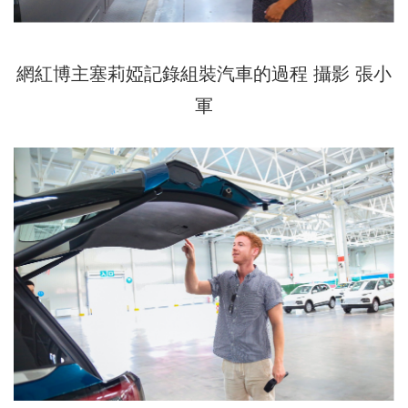
網紅博主塞莉婭記錄組裝汽車的過程 攝影 張小
軍