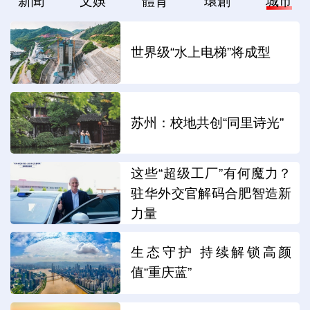
新聞
文娛
體育
環創
城市
世界级“水上电梯”将成型
苏州：校地共创“同里诗光”
这些“超级工厂”有何魔力？
驻华外交官解码合肥智造新
力量
生态守护 持续解锁高颜
值“重庆蓝”