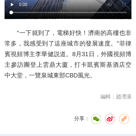
“一下就到了，電梯好快！濟南的高樓也非
常多，我感受到了這座城市的發展速度。”菲律
賓視頻博主李華健説道。8月31日，外國視頻博
主參訪團登上雲鼎大廈，打卡凱賓斯基酒店空
中大堂，一覽泉城東部CBD風光。
編輯：趙瀅溪
分享：