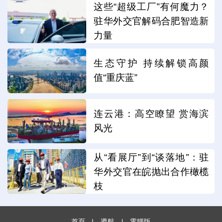
这些“超级工厂”有何魔力？
驻华外交官解码合肥智造新
力量
生态守护 持续解锁高颜
值“重庆蓝”
连云港：高空瞭望 赏海滨
风光
从“看展厅”到“谈落地”：驻
华外交官在皖抛出合作橄榄
枝
首頁
|
導航
|
電腦版