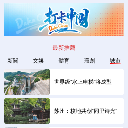
最新推薦
新聞
文娛
體育
環創
城市
世界级“水上电梯”将成型
苏州：校地共创“同里诗光”