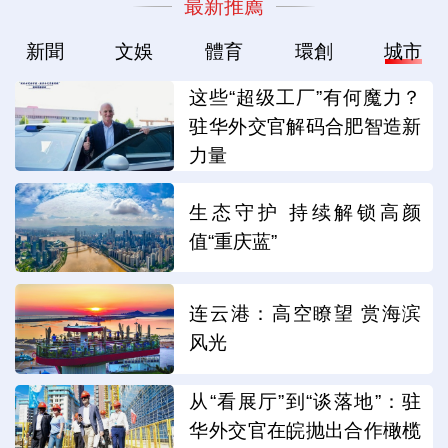
最新推薦
新聞
文娛
體育
環創
城市
这些“超级工厂”有何魔力？
驻华外交官解码合肥智造新
力量
生态守护 持续解锁高颜
值“重庆蓝”
连云港：高空瞭望 赏海滨
风光
从“看展厅”到“谈落地”：驻
华外交官在皖抛出合作橄榄