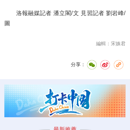
洛報融媒記者 潘立閣/文 見習記者 劉岩峰/
圖
編輯：宋姝君
分享：
最新推薦