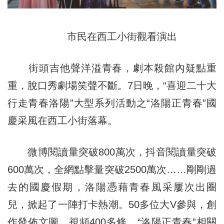
市民在西工小街觀看演出
街頭吉他聲洋溢青春，劇本殺館內疑點重
重，脫口秀劇場笑聲不斷。7日晚，“喜迎二十大
行走青春洛陽”大型系列活動之“洛陽正青春”國
慶采風在西工小街落幕。
微博閱讀量突破800萬次，抖音閱讀量突破
600萬次，全網點擊量突破2500萬次……剛剛過
去的國慶假期，洛陽憑藉青春風采屢次出圈
兒，掀起了一陣打卡熱潮。50多位大V參與，創
作發佈文圖、視頻400多條。“洛陽正青春”相關