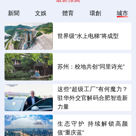
新聞
文娛
體育
環創
城市
世界级“水上电梯”将成型
苏州：校地共创“同里诗光”
这些“超级工厂”有何魔力？
驻华外交官解码合肥智造新
力量
生态守护 持续解锁高颜
值“重庆蓝”