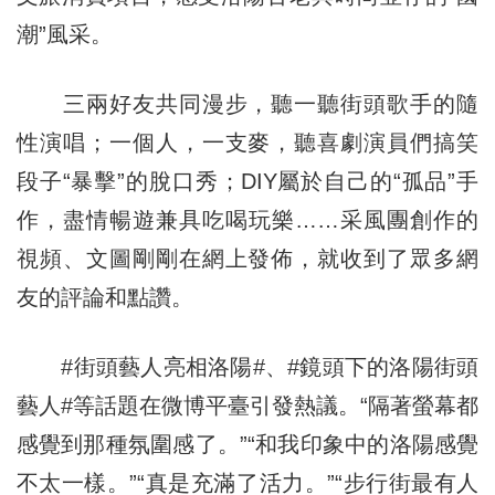
潮”風采。
三兩好友共同漫步，聽一聽街頭歌手的隨
性演唱；一個人，一支麥，聽喜劇演員們搞笑
段子“暴擊”的脫口秀；DIY屬於自己的“孤品”手
作，盡情暢遊兼具吃喝玩樂……采風團創作的
視頻、文圖剛剛在網上發佈，就收到了眾多網
友的評論和點讚。
#街頭藝人亮相洛陽#、#鏡頭下的洛陽街頭
藝人#等話題在微博平臺引發熱議。“隔著螢幕都
感覺到那種氛圍感了。”“和我印象中的洛陽感覺
不太一樣。”“真是充滿了活力。”“步行街最有人