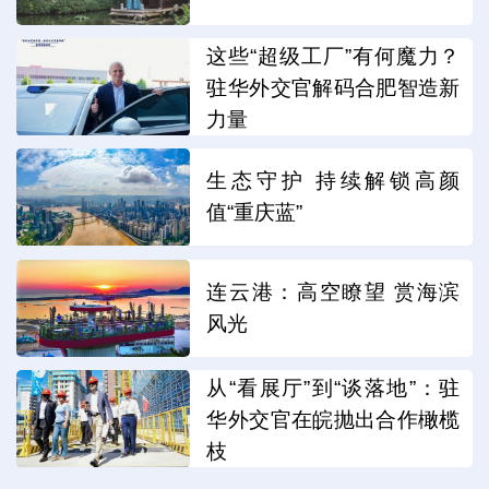
这些“超级工厂”有何魔力？
驻华外交官解码合肥智造新
力量
生态守护 持续解锁高颜
值“重庆蓝”
连云港：高空瞭望 赏海滨
风光
从“看展厅”到“谈落地”：驻
华外交官在皖抛出合作橄榄
枝