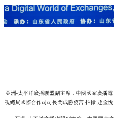
亞洲-太平洋廣播聯盟副主席，中國國家廣播電
視總局國際合作司司長閆成勝
發言 拍攝 趙金悅