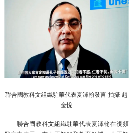
聯合國教科文組織駐華代表夏澤翰發言
拍攝 趙
金悅
聯合國教科文組織駐華代表夏澤翰在視頻