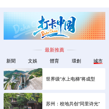
最新推薦
新聞
文娛
體育
環創
城市
世界级“水上电梯”将成型
苏州：校地共创“同里诗光”