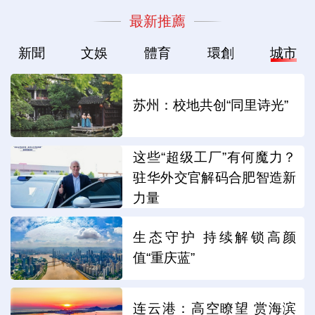
最新推薦
新聞
文娛
體育
環創
城市
苏州：校地共创“同里诗光”
这些“超级工厂”有何魔力？
驻华外交官解码合肥智造新
力量
生态守护 持续解锁高颜
值“重庆蓝”
连云港：高空瞭望 赏海滨