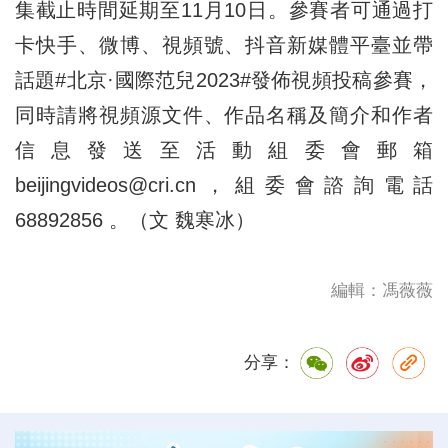
集截止時間延期至11月10日。參賽者可通過打
卡快手、微博、視頻號、抖音新媒體平臺並帶
話題#北京·國際范兒2023#發佈視頻投稿參賽，
同時請將視頻源文件、作品名稱及簡介和作者
信息發送至活動組委會郵箱
beijingvideos@cri.cn，組委會諮詢電話
68892856 。（文 魏寒冰）
編輯：馮薇薇
分享：