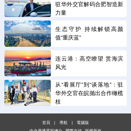
驻华外交官解码合肥智造新
力量
生态守护 持续解锁高颜
值“重庆蓝”
连云港：高空瞭望 赏海滨
风光
从“看展厅”到“谈落地”：驻
华外交官在皖抛出合作橄榄
枝
首頁
|
導航
|
電腦版
中央廣播電視總台
國際在線
版權所有