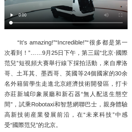
“It's amazing!”“Incredible!”“很多都是第一
次看到！”……9月25日下午，第三屆“北京·國際
范兒”短視頻大賽舉行線下採拍活動，來自摩洛
哥、土耳其、墨西哥、英國等24個國家的30余
名外籍留學生走進北京經濟技術開發區，打卡
亦莊新城印象展廳和新石器“無人配送生態空
間”，試乘Robotaxi和智慧網聯巴士，親身體驗
高新技術産業發展前沿，在“未來科技”中感
受“國際范兒”的北京。