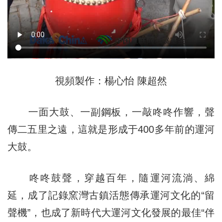
視頻製作：楊心怡 陳超然
一面大鼓、一副鋼板，一敲咚咚作響，聲
傳二五里之遠，這就是形成于400多年前的運河
大鼓。
咚咚鼓聲，穿越百年，隨運河流淌、綿
延，成了記錄窯灣古鎮活態傳承運河文化的“留
聲機”，也成了新時代大運河文化發展的最佳“伴