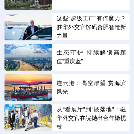
这些“超级工厂”有何魔力？
驻华外交官解码合肥智造新
力量
生态守护 持续解锁高颜
值“重庆蓝”
连云港：高空瞭望 赏海滨
风光
从“看展厅”到“谈落地”：驻
华外交官在皖抛出合作橄榄
枝