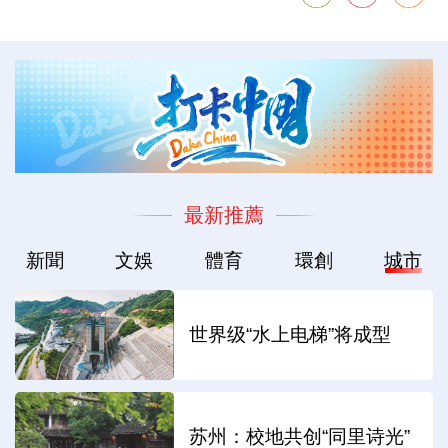
最新推薦
新聞
文娛
體育
環創
城市
世界级“水上电梯”将成型
苏州：校地共创“同里诗光”