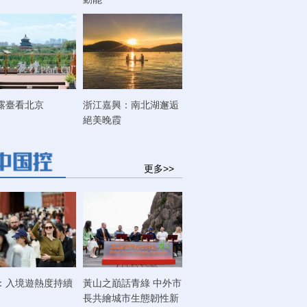
露臺看北京
浙江嘉興：南北湖邂逅
絕美晚霞
更多>>
：入境遊熱度持續
黃山之巔話青綠 中外市
長共繪城市生態韌性新