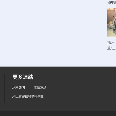
+閱
福州
重“
更多連結
網站聲明
友情連結
網上有害信息舉報專區