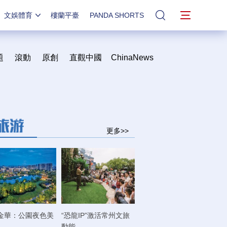
文娛體育
樓蘭平臺
PANDA SHORTS
站內搜索
題
滾動
原創
直觀中國
ChinaNews
更多>>
金華：公園夜色美
“恐龍IP”激活常州文旅
動能