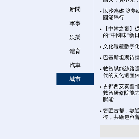
新聞
以沙為媒 築夢
圓滿舉行
軍事
【中韓之窗】從
的“中國味”新
娛樂
文化遺産數字
體育
巴基斯坦期待
汽車
數智賦能絲路遺
代的文化遺産
城市
古都西安奏響“
數智研修院能力
賦能
智匯古都，數通
徑，共繪包容