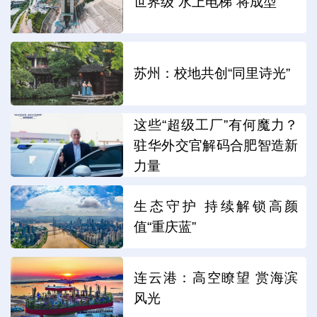
世界级“水上电梯”将成型
苏州：校地共创“同里诗光”
这些“超级工厂”有何魔力？
驻华外交官解码合肥智造新
力量
生态守护 持续解锁高颜
值“重庆蓝”
连云港：高空瞭望 赏海滨
风光