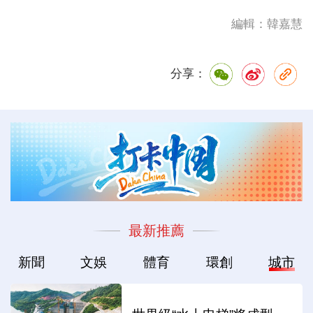
編輯：韓嘉慧
分享：
最新推薦
新聞
文娛
體育
環創
城市