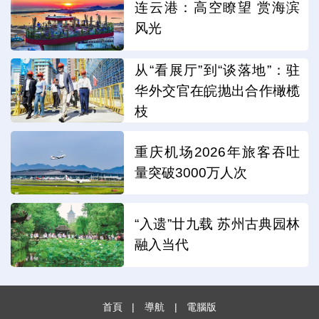
连云港：高空瞭望 赏海滨
风光
从“看展厅”到“谈落地”：驻
华外交官在皖抛出合作橄榄
枝
重庆机场2026年旅客吞吐
量突破3000万人次
“入遗”廿九载 苏州古典园林
融入当代
首頁
|
導航
|
電腦版