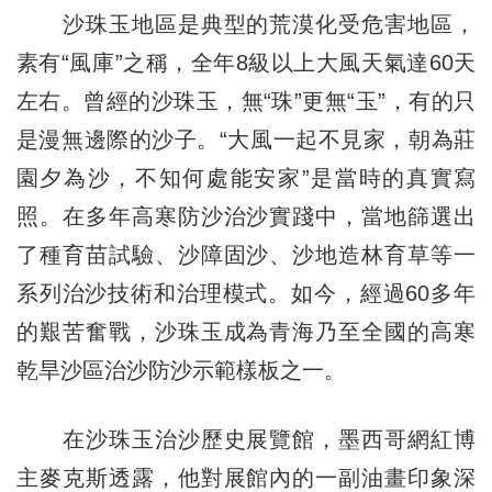
沙珠玉地區是典型的荒漠化受危害地區，
素有“風庫”之稱，全年8級以上大風天氣達60天
左右。曾經的沙珠玉，無“珠”更無“玉”，有的只
是漫無邊際的沙子。“大風一起不見家，朝為莊
園夕為沙，不知何處能安家”是當時的真實寫
照。在多年高寒防沙治沙實踐中，當地篩選出
了種育苗試驗、沙障固沙、沙地造林育草等一
系列治沙技術和治理模式。如今，經過60多年
的艱苦奮戰，沙珠玉成為青海乃至全國的高寒
乾旱沙區治沙防沙示範樣板之一。
在沙珠玉治沙歷史展覽館，墨西哥網紅博
主麥克斯透露，他對展館內的一副油畫印象深