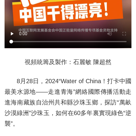
視頻統籌及製作：石麗敏 陳超然
8月28日，2024“Water of China！打卡中國
最美水源地——走進青海”網絡國際傳播活動走
進海南藏族自治州共和縣沙珠玉鄉，探訪“萬畝
沙漠綠洲”沙珠玉，如何在60多年裏實現綠色“逆
襲”。