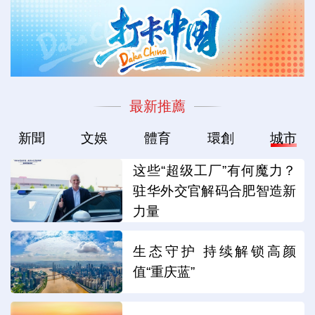
最新推薦
新聞
文娛
體育
環創
城市
这些“超级工厂”有何魔力？
驻华外交官解码合肥智造新
力量
生态守护 持续解锁高颜
值“重庆蓝”