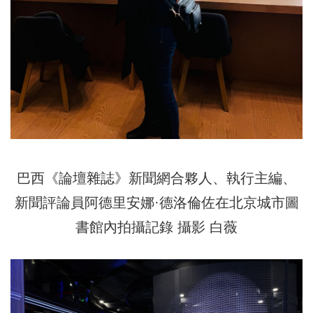
巴西《論壇雜誌》新聞網合夥人、執行主編、
新聞評論員阿德里安娜·德洛倫佐在北京城市圖
書館內拍攝記錄 攝影 白薇