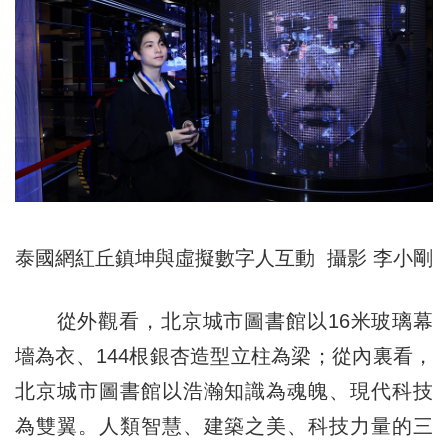
泰國網紅丘鎮坤與虛擬數字人互動 攝影 李小剛
從外觀看，北京城市圖書館以16米玻璃幕
墻為衣、144根銀杏造型立柱為梁；從內裏看，
北京城市圖書館以浩瀚知識為魂魄、現代科技
為雙翼。人類智慧、建築之美、科技力量的三