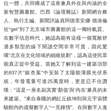
位一體，共同構成了這座兼具外在與內涵的全
新智慧圖書館。巴西《論壇雜誌》新聞網合夥
人、執行主編、新聞評論員阿德里安娜·德洛倫
佐“get”到了北京城市圖書館的這一獨特氣質。
在數字信息時代，她認為能有這樣一個寬敞舒
適多類型的線下閱讀空間非常可貴，因此驚
嘆“北京在文化領域的細緻規劃”，認為這使民眾
能真正從中受益。當她又了解到這一建築頂部
的837片“銀杏葉”中安裝了太陽能薄膜光伏系
統，年發電量可達25萬度時，更是忍不住讚
嘆：“這是一座名副其實‘顏值’與‘內在’兼具的未
來建築。”來自泰國的網紅丘鎮坤則與元宇宙體
驗館內的虛擬數字人“一見鍾情”。在與數字人進