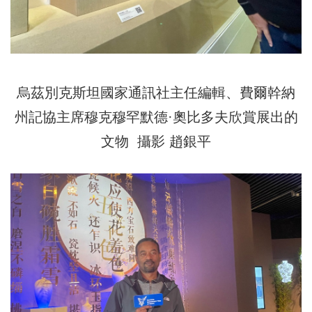
烏茲別克斯坦國家通訊社主任編輯、費爾幹納
州記協主席穆克穆罕默德·奧比多夫欣賞展出的
文物 攝影 趙銀平