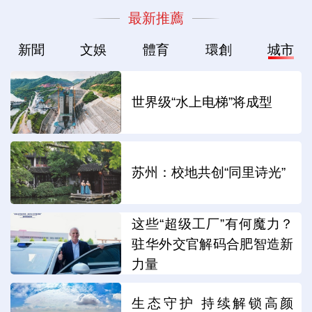
最新推薦
新聞
文娛
體育
環創
城市
世界级“水上电梯”将成型
苏州：校地共创“同里诗光”
这些“超级工厂”有何魔力？
驻华外交官解码合肥智造新
力量
生态守护 持续解锁高颜