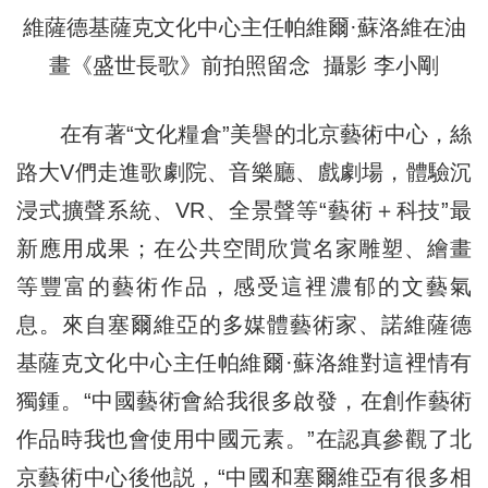
維薩德基薩克文化中心主任帕維爾·蘇洛維在油
畫《盛世長歌》前拍照留念 攝影 李小剛
在有著“文化糧倉”美譽的北京藝術中心，絲
路大V們走進歌劇院、音樂廳、戲劇場，體驗沉
浸式擴聲系統、VR、全景聲等“藝術＋科技”最
新應用成果；在公共空間欣賞名家雕塑、繪畫
等豐富的藝術作品，感受這裡濃郁的文藝氣
息。來自塞爾維亞的多媒體藝術家、諾維薩德
基薩克文化中心主任帕維爾·蘇洛維對這裡情有
獨鍾。“中國藝術會給我很多啟發，在創作藝術
作品時我也會使用中國元素。”在認真參觀了北
京藝術中心後他説，“中國和塞爾維亞有很多相