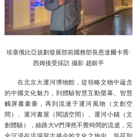
埃塞俄比亞規劃發展部前國務部長恩達爾卡喬·
西姆接受採訪 攝影 趙銀平
在北京大運河博物館，從領略文物中蘊含
的中國文化魅力，到體驗智慧互動螢幕、智慧
觸屏書畫臺，再到流連于運河風物（文創空
間）、運河書屋（閱讀空間）、運河小鋪（文
創體驗），絲路大V們渾然不覺時間的流逝，完
全沉浸在這場穿古越今的文化之旅中。烏茲別