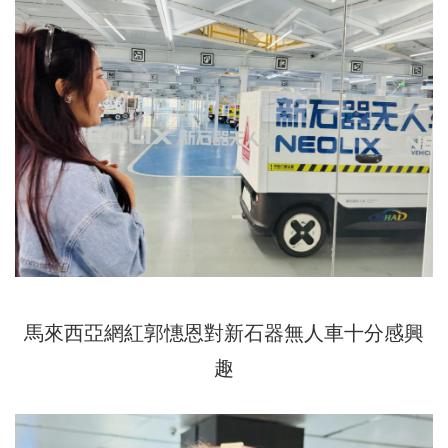
馬來西亞網紅郭憓恩對新石器無人車十分感興
趣