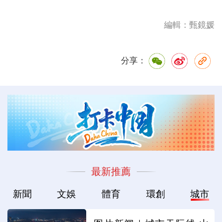
編輯：甄鏡媛
分享：
最新推薦
新聞
文娛
體育
環創
城市