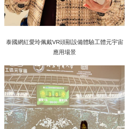
泰國網紅愛玲佩戴VR頭顯設備體驗工體元宇宙
應用場景