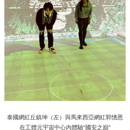
泰國網紅丘鎮坤（左）與馬來西亞網紅郭憓恩
在工體元宇宙中心內體驗“國安之巔”