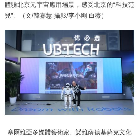
體驗北京元宇宙應用場景，感受北京的“科技范
兒”。（文/韓嘉慧 攝影/李小剛 白薇）
塞爾維亞多媒體藝術家、諾維薩德基薩克文化