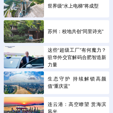
世界级“水上电梯”将成型
苏州：校地共创“同里诗光”
这些“超级工厂”有何魔力？
驻华外交官解码合肥智造新
力量
生态守护 持续解锁高颜
值“重庆蓝”
连云港：高空瞭望 赏海滨
风光