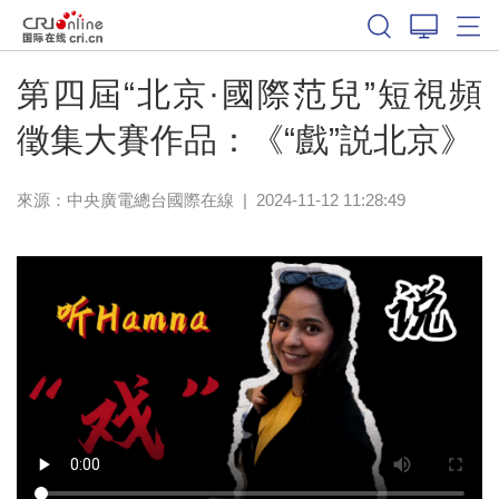
第四屆“北京·國際范兒”短視頻
徵集大賽作品：《“戲”説北京》
來源：中央廣電總台國際在線
|
2024-11-12 11:28:49