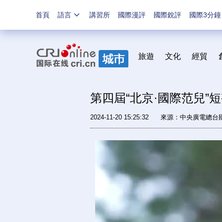
首頁
語言
講習所
國際漫評
國際銳評
國際3分鐘
旅遊
文化
經貿
第四屆“北京·國際范兒”短
2024-11-20 15:25:32
來源：中央廣電總台