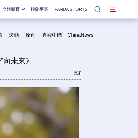
文娛體育
樓蘭平臺
PANDA SHORTS
站內搜索
題
滾動
原創
直觀中國
ChinaNews
騎”向未來》
更多