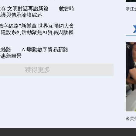
存 文明對話再譜新篇——數智時
浙江
保護與傳承論壇綜述
數字絲路”新樂章 世界互聯網大會
建設系列活動聚焦AI貿易與版權
絲路——AI驅動數字貿易新路
普惠新圖景
獲得更多
來貴