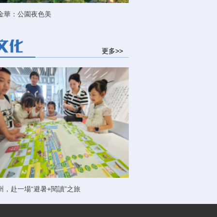
金華：公園夜色美
更多>>
州，赴一場“避暑+閱讀”之旅