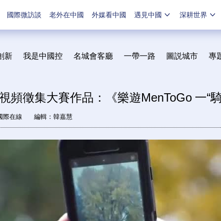
國際微訪談
老外在中國
外媒看中國
遇見中國
深耕世界
創新
我是中國控
名城會客廳
一帶一路
圖説城市
專
視頻徵集大賽作品：《樂遊MenToGo 一“
國際在線
編輯：韓嘉慧