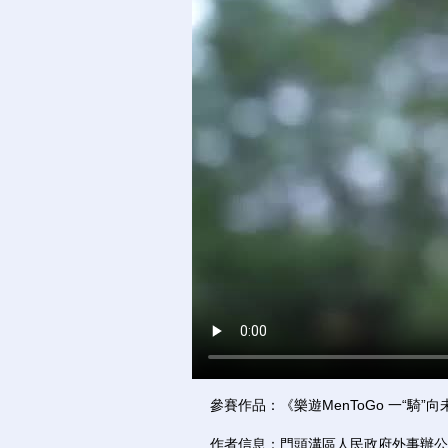
參賽作品：《樂遊MenToGo 一“騎”向
作者信息：門頭溝區人民政府外事辦公