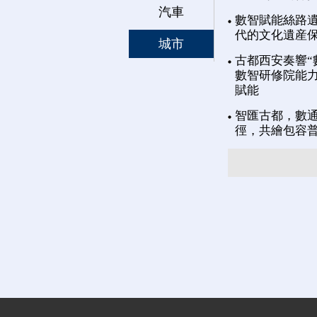
汽車
數智賦能絲路遺
代的文化遺産
城市
古都西安奏響“
數智研修院能力
賦能
智匯古都，數通
徑，共繪包容