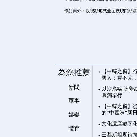
作品簡介：以視頻形式全面展現門頭溝
為您推薦
【中韓之窗】行
國人：買不完
新聞
以沙為媒 築夢
圓滿舉行
軍事
【中韓之窗】從
的“中國味”新
娛樂
文化遺産數字
體育
巴基斯坦期待