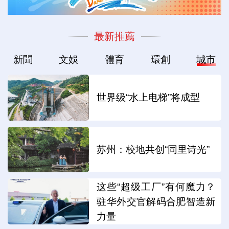
最新推薦
新聞
文娛
體育
環創
城市
世界级“水上电梯”将成型
苏州：校地共创“同里诗光”
这些“超级工厂”有何魔力？
驻华外交官解码合肥智造新
力量