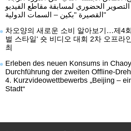
التصوير الحضوري لمسابقة مقاطع الفيديو
القصيرة "بكين – السمات الدولية"
차오양의 새로운 소비 알아보기…제4회
벌 스타일' 숏 비디오 대회 2차 오프라
최
Erleben des neuen Konsums in Chao
Durchführung der zweiten Offline-Dreha
4. Kurzvideowettbewerbs „Beijing – ei
Stadt“