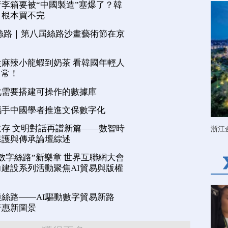
李箱要被“中國製造”塞爆了？韓
，根本買不完
絲路｜第八屆絲路沙畫藝術節在京
麻辣小龍蝦到奶茶 看韓國年輕人
日常！
化需要搭建可操作的數據庫
攜手中國學者推進文保數字化
存 文明對話再譜新篇——數智時
浙江
保護與傳承論壇綜述
數字絲路”新樂章 世界互聯網大會
建設系列活動聚焦AI貿易與版權
絲路——AI驅動數字貿易新路
普惠新圖景