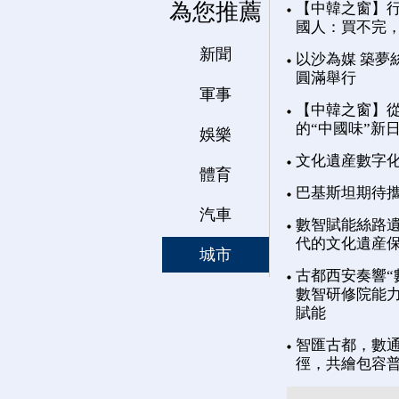
為您推薦
【中韓之窗】行
國人：買不完
新聞
以沙為媒 築夢
圓滿舉行
軍事
【中韓之窗】從
的“中國味”新
娛樂
文化遺産數字
體育
巴基斯坦期待
汽車
數智賦能絲路遺
代的文化遺産
城市
古都西安奏響“
數智研修院能力
賦能
智匯古都，數通
徑，共繪包容