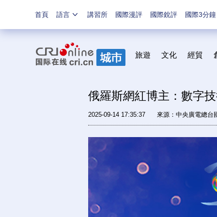
首頁
語言
講習所
國際漫評
國際銳評
國際3分鐘
旅遊
文化
經貿
俄羅斯網紅博主：數字技
2025-09-14 17:35:37
來源：中央廣電總台