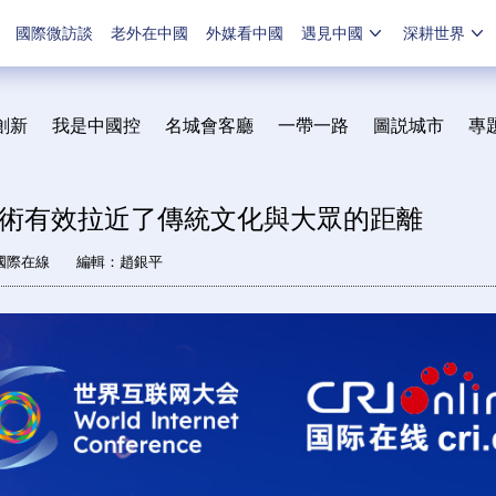
國際微訪談
老外在中國
外媒看中國
遇見中國
深耕世界
創新
我是中國控
名城會客廳
一帶一路
圖説城市
專
術有效拉近了傳統文化與大眾的距離
國際在線
編輯：趙銀平