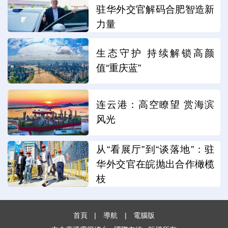
驻华外交官解码合肥智造新
力量
生态守护 持续解锁高颜
值“重庆蓝”
连云港：高空瞭望 赏海滨
风光
从“看展厅”到“谈落地”：驻
华外交官在皖抛出合作橄榄
枝
首頁
|
導航
|
電腦版