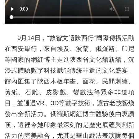
9月14日，“數智文遺陝西行”國際傳播活動
在西安舉行，來自埃及、波蘭、俄羅斯、印尼
等國家的網紅博主走進陝西省文化館新館，沉
浸式體驗數字科技賦能傳統非遺的文化盛宴。
館內匯集了陝西木板年畫、面花、民間刺繡、
剪紙、石雕、皮影戲、變戲法等眾多非遺項
目，並通過VR、3D等數字技術，讓古老技藝煥
發出全新活力。俄羅斯網紅博主體驗後由衷讚
嘆，這裡令她印象最深刻的是歷史底蘊與創新
活力的完美融合，尤其是華山戲法表演讓每個