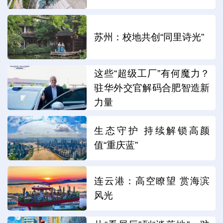
苏州：校地共创“同里诗光”
这些“超级工厂”有何魔力？
驻华外交官解码合肥智造新
力量
生态守护 持续解锁高颜
值“重庆蓝”
连云港：高空瞭望 赏海滨
风光