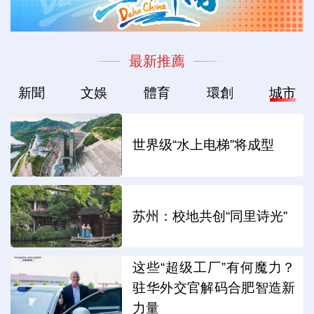
最新推薦
新聞
文娛
體育
環創
城市
世界级“水上电梯”将成型
苏州：校地共创“同里诗光”
这些“超级工厂”有何魔力？
驻华外交官解码合肥智造新
力量