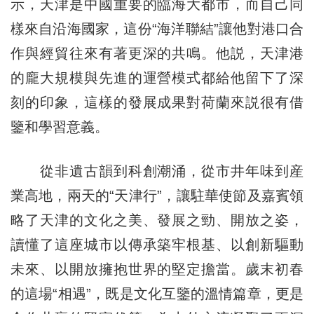
示，天津是中國重要的臨海大都市，而自己同
樣來自沿海國家，這份“海洋聯結”讓他對港口合
作與經貿往來有著更深的共鳴。他説，天津港
的龐大規模與先進的運營模式都給他留下了深
刻的印象，這樣的發展成果對荷蘭來説很有借
鑒和學習意義。
從非遺古韻到科創潮涌，從市井年味到産
業高地，兩天的“天津行”，讓駐華使節及嘉賓領
略了天津的文化之美、發展之勁、開放之姿，
讀懂了這座城市以傳承築牢根基、以創新驅動
未來、以開放擁抱世界的堅定擔當。歲末初春
的這場“相遇”，既是文化互鑒的溫情篇章，更是