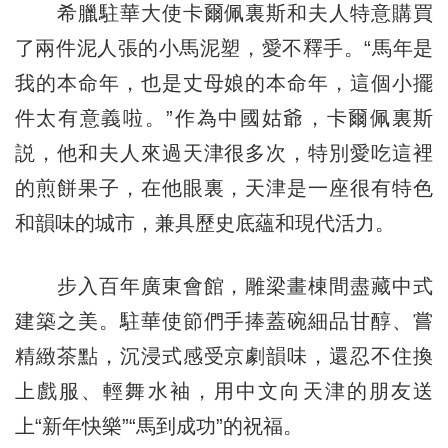
希臘駐華大使卡爾佩裏斯和夫人特意購買
了兩件泥人張的小馬泥塑，愛不釋手。“馬年是
我的本命年，也是丈母娘的本命年，這個小擺
件太有意義啦。”作為中國姑爺，卡爾佩裏斯
説，他和夫人來過天津很多次，特別愛吃這裡
的煎餅果子，在他眼裏，天津是一座很有特色
和韻味的城市，兼具歷史底蘊和現代活力。
步入百年廣東會館，雕梁畫棟間盡藏中式
建築之美。駐華使節們手捧蓋碗細品甘醇、嘗
精緻茶點，沉浸式感受京劇韻味，還忍不住換
上戲服、輕舞水袖，用中文向天津的朋友送
上“新年快樂”“馬到成功”的祝福。