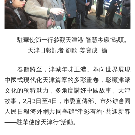
駐華使節一行參觀天津港“智慧零碳”碼頭。
天津日報記者 劉欣 姜寶成 攝
春節將至，津城年味正濃。為向世界展現
中國式現代化天津篇章的多彩畫卷，彰顯津派
文化的獨特魅力，多角度講好中國故事、天津
故事，2月3日至4日，市委宣傳部、市外辦會同
人民日報海外網共同舉辦“津彩有約·共迎新春
——駐華使節天津行”活動。