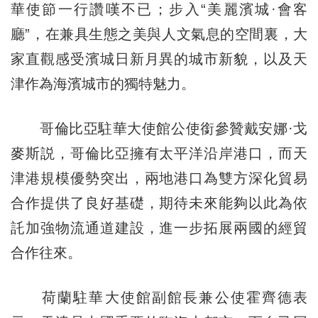
華使節一行讚嘆不已；步入“美麗濱城·會客
廳”，在兼具生態之美與人文氣息的空間裏，大
家直觀感受濱城日新月異的城市新貌，以及天
津作為海濱城市的獨特魅力。
哥倫比亞駐華大使館公使銜參贊戴安娜·戈
麥斯説，哥倫比亞擁有太平洋沿岸港口，而天
津港規模優勢突出，兩地港口為雙方深化貿易
合作提供了良好基礎，期待未來能夠以此為依
託加強物流通道建設，進一步拓展兩國的經貿
合作往來。
荷蘭駐華大使館副館長兼公使霍齊德表