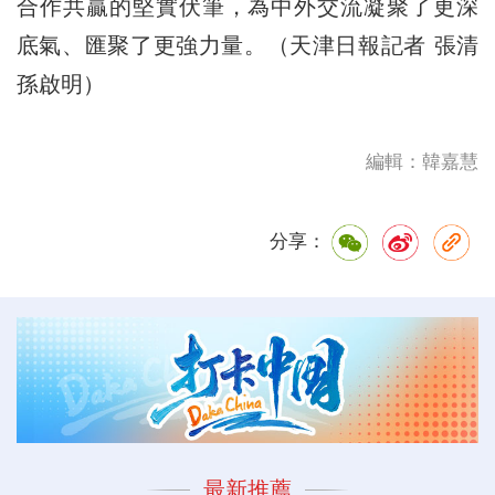
合作共贏的堅實伏筆，為中外交流凝聚了更深
底氣、匯聚了更強力量。（天津日報記者 張清
孫啟明）
編輯：韓嘉慧
分享：
最新推薦