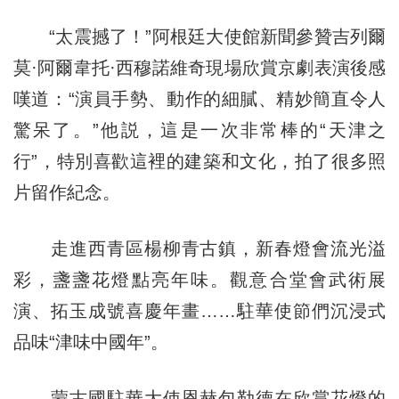
“太震撼了！”阿根廷大使館新聞參贊吉列爾
莫·阿爾韋托·西穆諾維奇現場欣賞京劇表演後感
嘆道：“演員手勢、動作的細膩、精妙簡直令人
驚呆了。”他説，這是一次非常棒的“天津之
行”，特別喜歡這裡的建築和文化，拍了很多照
片留作紀念。
走進西青區楊柳青古鎮，新春燈會流光溢
彩，盞盞花燈點亮年味。觀意合堂會武術展
演、拓玉成號喜慶年畫……駐華使節們沉浸式
品味“津味中國年”。
蒙古國駐華大使恩赫包勒德在欣賞花燈的