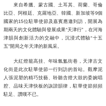
來自希臘、蒙古國、土耳其、荷蘭、哥倫
比亞、阿根廷、克羅地亞、韓國、新加坡等9個
國家的15位駐華使節及嘉賓應邀到訪，開展為
期兩天的文化體驗與發展成果“天津行”，在河海
津韻與創新活力的交融中，沉浸式體驗“十五
五”開局之年天津的新風采。
大紅燈籠高挂、年味氤氳街巷，天津古文
化街是此次駐華使節一行到訪的首站。觀摩泥
人張泥塑的精巧技藝、聆聽含燈大鼓的委婉唱
腔、品味天津快板的詼諧韻律，駐華使節頻頻
駐足、讚嘆不已。