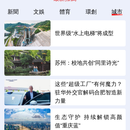
新聞
文娛
體育
環創
城市
世界级“水上电梯”将成型
苏州：校地共创“同里诗光”
这些“超级工厂”有何魔力？
驻华外交官解码合肥智造新
力量
生态守护 持续解锁高颜
值“重庆蓝”