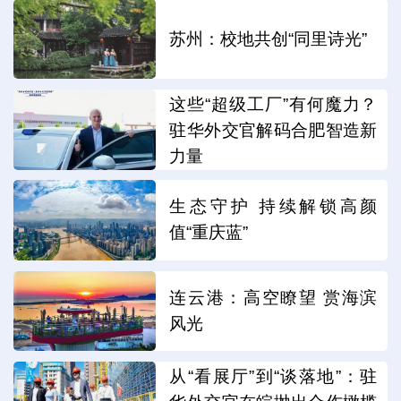
苏州：校地共创“同里诗光”
这些“超级工厂”有何魔力？
驻华外交官解码合肥智造新
力量
生态守护 持续解锁高颜
值“重庆蓝”
连云港：高空瞭望 赏海滨
风光
从“看展厅”到“谈落地”：驻