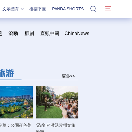
文娛體育
樓蘭平臺
PANDA SHORTS
站內搜索
題
滾動
原創
直觀中國
ChinaNews
更多>>
金華：公園夜色美
“恐龍IP”激活常州文旅
動能