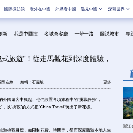
國際微訪談
老外在中國
外媒看中國
遇見中國
深耕世界
創新
我是中國控
名城會客廳
一帶一路
圖説城市
專
戰式旅遊”！從走馬觀花到深度體驗，
國際在線
編輯：石麗敏
更多
外國遊客中興起。他們設置各項旅程中的“挑戰任務”，
以“挑戰”的方式把“China Travel”玩出了新花樣。
浙江
旅遊挑戰目標，如限制花費、時間等，從而深度體驗本地人生