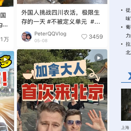
從
味
葡
力
拉
北
上海