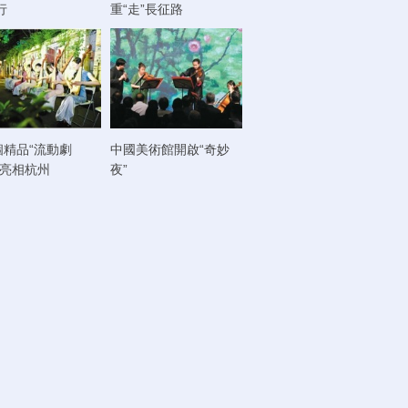
行
重“走”長征路
個精品“流動劇
中國美術館開啟“奇妙
將亮相杭州
夜”