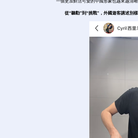
一個更加鮮活可愛的中國形象也越來越清晰
從“聽勸”到“挑戰”，外國遊客講述別