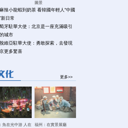
圖景
麻辣小龍蝦到奶茶 看韓國年輕人“中國
”新日常
萄牙駐華大使：北京是一座充滿吸引
的城市
脫維亞駐華大使：勇敢探索，去發現
京更多驚喜
更多>>
：魚在光中游 人在
福州：在實景展廳