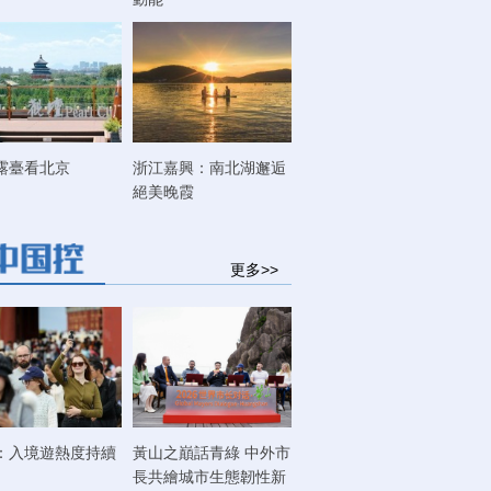
露臺看北京
浙江嘉興：南北湖邂逅
絕美晚霞
更多>>
：入境遊熱度持續
黃山之巔話青綠 中外市
長共繪城市生態韌性新