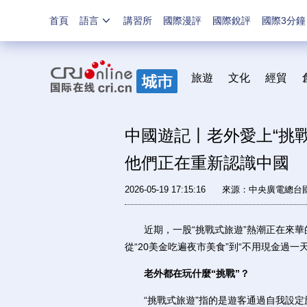
首頁
語言
講習所
國際漫評
國際銳評
國際3分鐘
旅遊
文化
經貿
中國遊記丨老外愛上“挑
他們正在重新認識中國
2026-05-19 17:15:16
來源：中央廣電總台
近期，一股“挑戰式旅遊”熱潮正在來華的
從“20美金吃遍夜市美食”到“不用現金過一天”，
老外都在玩什麼“挑戰”？
“挑戰式旅遊”指的是遊客通過自我設定