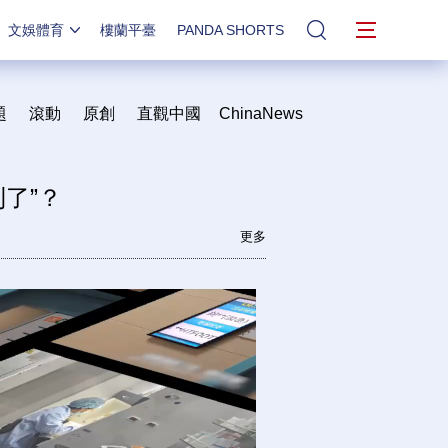
文娛體育
樓蘭平臺
PANDA SHORTS
站內搜索
題
滾動
原創
直觀中國
ChinaNews
了”？
更多