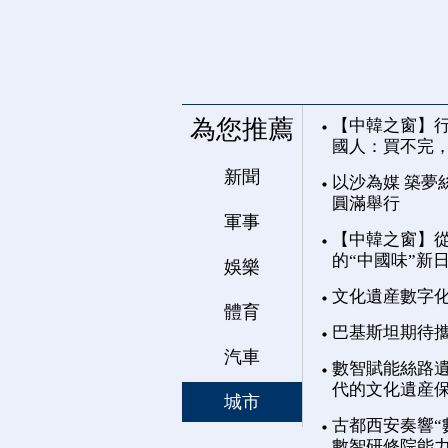
為您推薦
【中韓之窗】行
國人：買不完
新聞
以沙為媒 築夢
圓滿舉行
軍事
【中韓之窗】從
的“中國味”新
娛樂
文化遺産數字
體育
巴基斯坦期待
汽車
數智賦能絲路遺
代的文化遺産
城市
古都西安奏響“
數智研修院能力