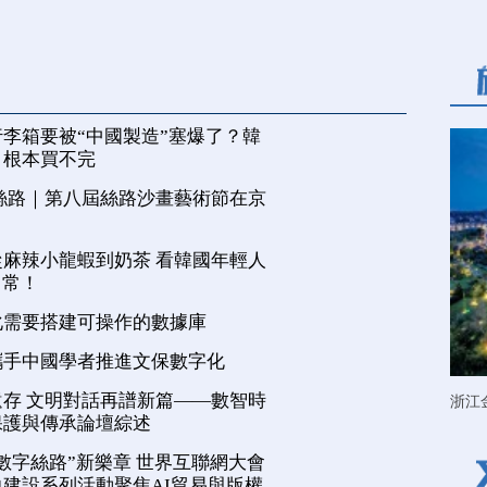
李箱要被“中國製造”塞爆了？韓
，根本買不完
絲路｜第八屆絲路沙畫藝術節在京
麻辣小龍蝦到奶茶 看韓國年輕人
日常！
化需要搭建可操作的數據庫
攜手中國學者推進文保數字化
存 文明對話再譜新篇——數智時
浙江
保護與傳承論壇綜述
數字絲路”新樂章 世界互聯網大會
建設系列活動聚焦AI貿易與版權