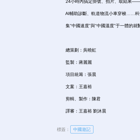
24小時內搞定掛號、拍片、取結果——
AI輔助診斷、軌道物流小車穿梭……科
集“中國速度”與“中國溫度”于一體的就
總策劃：吳曉虹
監製：蔣麗麗
項目統籌：張晨
文案：王嘉裕
剪輯、製作：陳君
譯審：王嘉裕 劉沐晨
標簽：
中國遊記