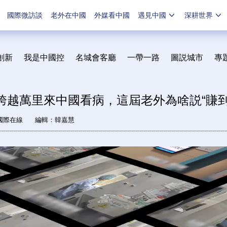
國際微訪談
老外在中國
外媒看中國
遇見中國
深耕世界
創新
我是中國控
名城會客廳
一帶一路
圖説城市
專
】跨越萬里來中國看病，這屆老外為啥説“賺到
國際在線
編輯：韓嘉慧