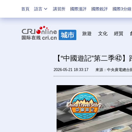
首頁
語言
講習所
國際漫評
國際銳評
國際3分鐘
旅遊
文化
經貿
【“中國遊記”第二季㊷
2026-05-21 18:33:17
來源：中央廣電總台