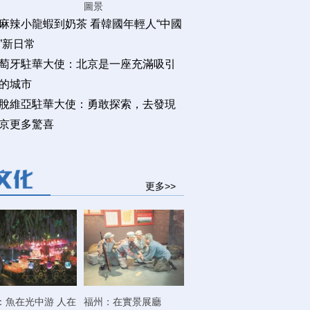
圖景
麻辣小龍蝦到奶茶 看韓國年輕人“中國
”新日常
萄牙駐華大使：北京是一座充滿吸引
的城市
脫維亞駐華大使：勇敢探索，去發現
京更多驚喜
更多>>
：魚在光中游 人在
福州：在實景展廳