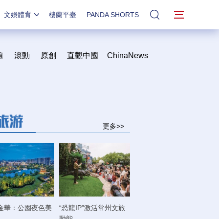
文娛體育
樓蘭平臺
PANDA SHORTS
站內搜索
題
滾動
原創
直觀中國
ChinaNews
更多>>
金華：公園夜色美
“恐龍IP”激活常州文旅
動能