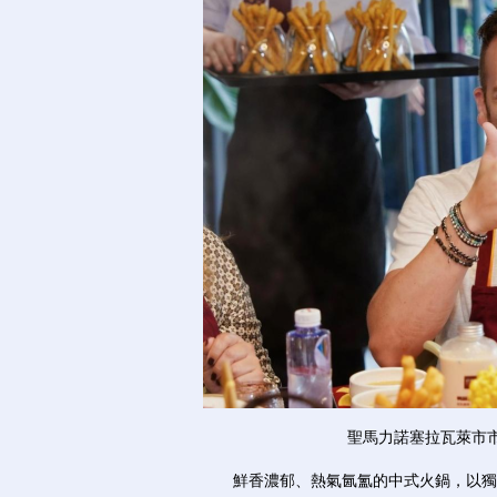
聖馬力諾塞拉瓦萊市
鮮香濃郁、熱氣氤氳的中式火鍋，以獨特