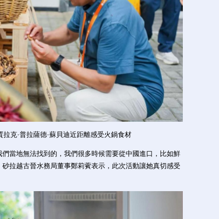
賈拉克·普拉薩德·蘇貝迪近距離感受火鍋食材
們當地無法找到的，我們很多時候需要從中國進口，比如鮮
、砂拉越古晉水務局董事鄭莉薲表示，此次活動讓她真切感受