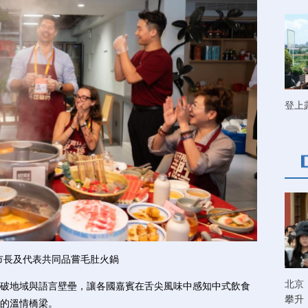
登上
市長及代表共同品嘗毛肚火鍋
北京
地域與語言壁壘，讓各國嘉賓在舌尖風味中感知中式飲食
攀升
的溫情橋梁。