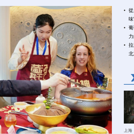
從
味
葡
力
拉
北
上海