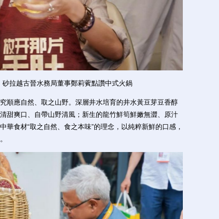
、砂拉越古晉水務局董事鄭莉薲點讚中式火鍋
順應自然、取之山野。深層井水培育的井水黃豆芽豆香醇
清甜爽口、自帶山野清風；新生的龍竹鮮筍鮮嫩無澀、原汁
中華食材“取之自然、食之本味”的理念，以純粹新鮮的口感，
。