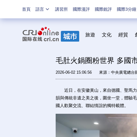
首頁
語言
講習所
國際漫評
國際銳評
國際3分鐘
旅遊
文化
經貿
毛肚火鍋圈粉世界 多國
2026-06-02 15:06:56
來源：中央廣電總台
近日，在安徽黃山，來自德國、聖馬力諾
韻與傳統非遺之美之後，圍坐一堂，體驗毛
國人歡聚交流、聯結情誼的獨特載體。