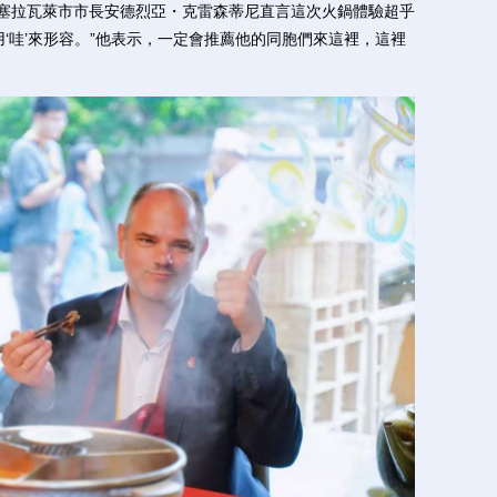
諾塞拉瓦萊市市長安德烈亞・克雷森蒂尼直言這次火鍋體驗超乎
‘哇’來形容。”他表示，一定會推薦他的同胞們來這裡，這裡