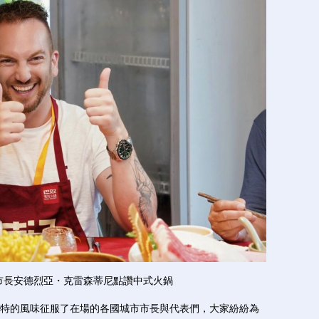
市長安德烈亞・克雷森蒂尼點讚中式火鍋
的風味征服了在場的各國城市市長與代表們，大家紛紛為