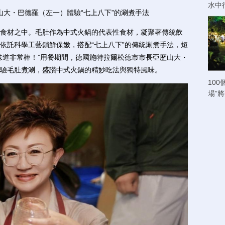
水中
大・巴德羅（左一）體驗“七上八下”的涮煮手法
材之中。毛肚作為中式火鍋的代表性食材，凝聚著傳統飲
依託科學工藝鎖鮮保嫩，搭配“七上八下”的傳統涮煮手法，短
味道非常棒！”用餐期間，德國施特拉爾松德市市長亞歷山大・
驗毛肚煮涮，盛讚中式火鍋的精妙吃法與獨特風味。
100
場”