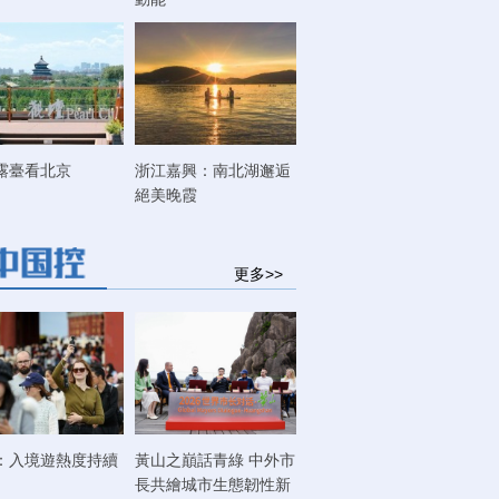
露臺看北京
浙江嘉興：南北湖邂逅
絕美晚霞
更多>>
：入境遊熱度持續
黃山之巔話青綠 中外市
長共繪城市生態韌性新