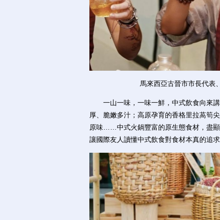
馬來西亞古晉市市長代表
一山一味，一味一鮮，中式飲食向來講究
厚、脆嫩多汁；高原孕育的香格里拉萵筍尖
原味……中式火鍋豐富的原生態食材，盡顯
讓國際友人讀懂中式飲食對食材本真的追求