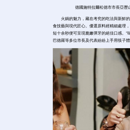
德國施特拉爾松德市市長亞歷山
火鍋的魅力，藏在考究的吃法與新鮮的食
食技藝與現代匠心。優選原料經精細處理，
短十余秒便可呈現脆嫩彈牙的絕佳口感。“
巴德羅等多位市長及代表紛紛上手用筷子體