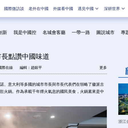
國際微訪談
老外在中國
外媒看中國
遇見中國
深耕世界
創新
我是中國控
名城會客廳
一帶一路
圖説城市
專
市長點讚中國味道
國際在線
編輯：趙銀平
更多
、意大利等多國的城市市長與市長代表們在領略了徽派古
肚火鍋。作為承載千年煙火氣息的國民美食，火鍋素來是中
浙江