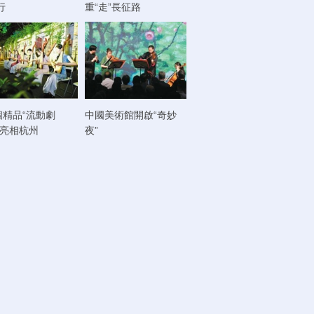
行
重“走”長征路
個精品“流動劇
中國美術館開啟“奇妙
將亮相杭州
夜”