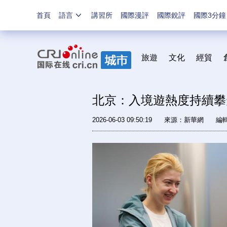
首頁
語言
講習所
國際漫評
國際銳評
國際3分鐘
旅遊
文化
經貿
北京：入境遊熱度持續攀
2026-06-03 09:50:19
來源：
新華網
編