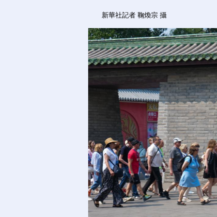
新華社記者 鞠煥宗 攝