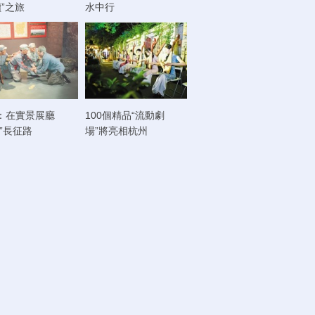
讀”之旅
水中行
：在實景展廳
100個精品“流動劇
走”長征路
場”將亮相杭州