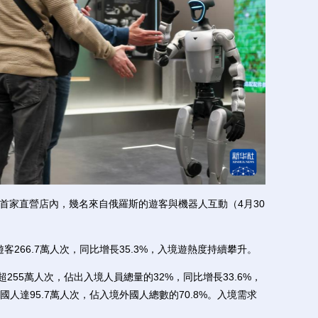
首家直營店內，幾名來自俄羅斯的遊客與機器人互動（4月30
266.7萬人次，同比增長35.3%，入境遊熱度持續攀升。
55萬人次，佔出入境人員總量的32%，同比增長33.6%，
人達95.7萬人次，佔入境外國人總數的70.8%。入境需求