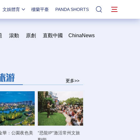
文娛體育
樓蘭平臺
PANDA SHORTS
站內搜索
題
滾動
原創
直觀中國
ChinaNews
更多>>
金華：公園夜色美
“恐龍IP”激活常州文旅
動能