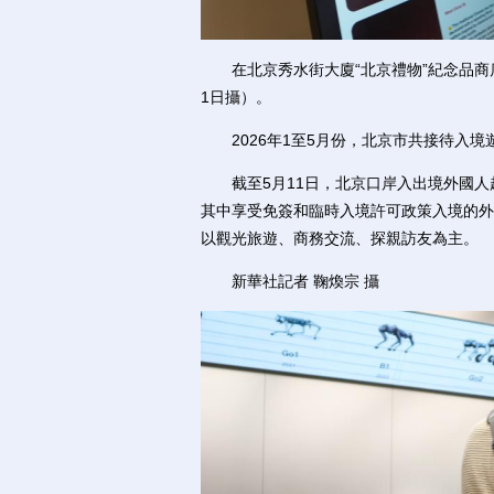
在北京秀水街大廈“北京禮物”紀念品商店內拍
1日攝）。
2026年1至5月份，北京市共接待入境遊客
截至5月11日，北京口岸入出境外國人超2
其中享受免簽和臨時入境許可政策入境的外國
以觀光旅遊、商務交流、探親訪友為主。
新華社記者 鞠煥宗 攝