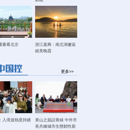
露臺看北京
浙江嘉興：南北湖邂逅
絕美晚霞
更多>>
：入境遊熱度持續
黃山之巔話青綠 中外市
長共繪城市生態韌性新