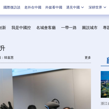
國際微訪談
老外在中國
外媒看中國
遇見中國
深耕世界
創新
我是中國控
名城會客廳
一帶一路
圖説城市
專
升
輯：韓嘉慧
更多
浙江