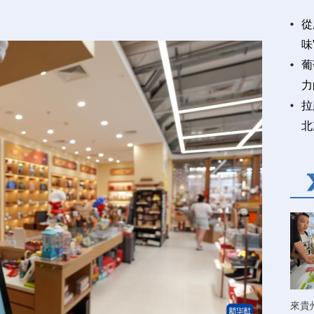
從
味
葡
力
拉
北
來貴