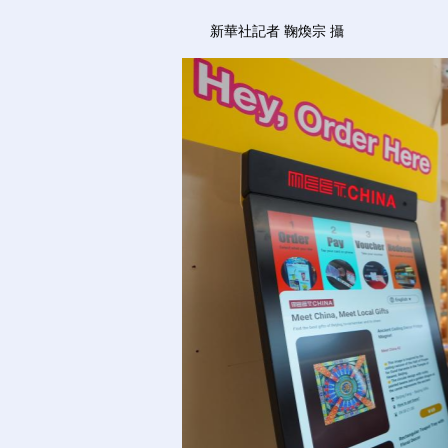
新華社記者 鞠煥宗 攝