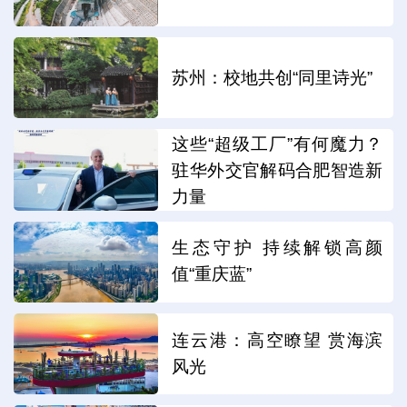
苏州：校地共创“同里诗光”
这些“超级工厂”有何魔力？
驻华外交官解码合肥智造新
力量
生态守护 持续解锁高颜
值“重庆蓝”
连云港：高空瞭望 赏海滨
风光