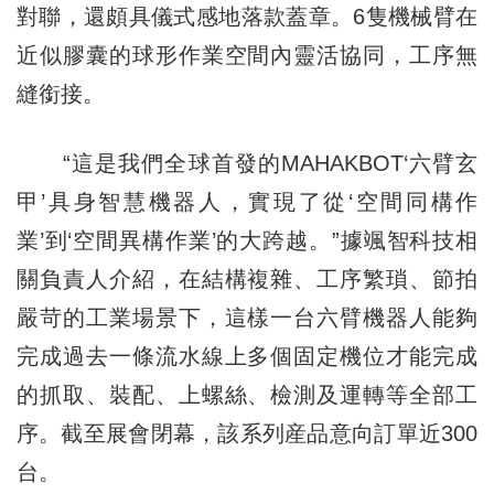
對聯，還頗具儀式感地落款蓋章。6隻機械臂在
近似膠囊的球形作業空間內靈活協同，工序無
縫銜接。
“這是我們全球首發的MAHAKBOT‘六臂玄
甲’具身智慧機器人，實現了從‘空間同構作
業’到‘空間異構作業’的大跨越。”據颯智科技相
關負責人介紹，在結構複雜、工序繁瑣、節拍
嚴苛的工業場景下，這樣一台六臂機器人能夠
完成過去一條流水線上多個固定機位才能完成
的抓取、裝配、上螺絲、檢測及運轉等全部工
序。截至展會閉幕，該系列産品意向訂單近300
台。