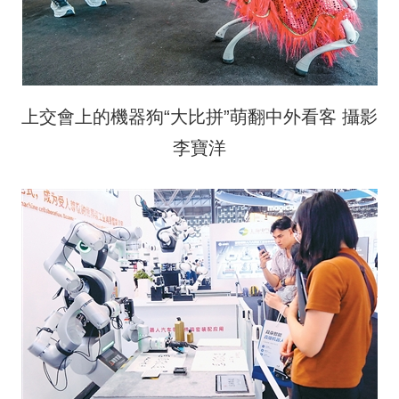
上交會上的機器狗“大比拼”萌翻中外看客 攝影
李寶洋