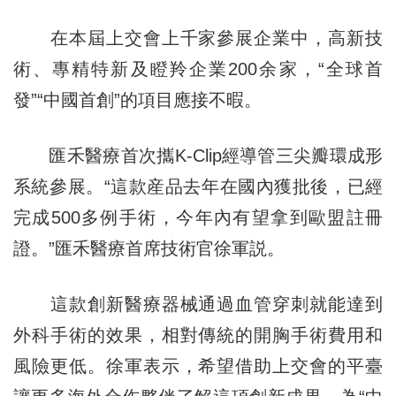
在本屆上交會上千家參展企業中，高新技
術、專精特新及瞪羚企業200余家，“全球首
發”“中國首創”的項目應接不暇。
匯禾醫療首次攜K-Clip經導管三尖瓣環成形
系統參展。“這款産品去年在國內獲批後，已經
完成500多例手術，今年內有望拿到歐盟註冊
證。”匯禾醫療首席技術官徐軍説。
這款創新醫療器械通過血管穿刺就能達到
外科手術的效果，相對傳統的開胸手術費用和
風險更低。徐軍表示，希望借助上交會的平臺