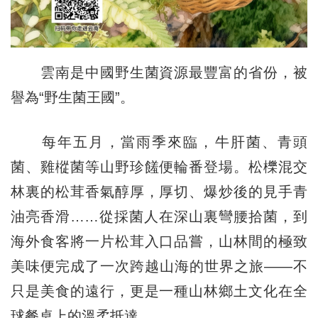
雲南是中國野生菌資源最豐富的省份，被
譽為“野生菌王國”。
每年五月，當雨季來臨，牛肝菌、青頭
菌、雞樅菌等山野珍饈便輪番登場。松櫟混交
林裏的松茸香氣醇厚，厚切、爆炒後的見手青
油亮香滑……從採菌人在深山裏彎腰拾菌，到
海外食客將一片松茸入口品嘗，山林間的極致
美味便完成了一次跨越山海的世界之旅——不
只是美食的遠行，更是一種山林鄉土文化在全
球餐桌上的溫柔抵達。