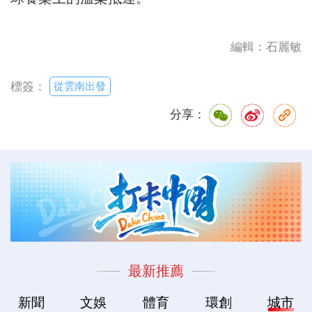
編輯：石麗敏
從雲南出發
標簽：
分享：
最新推薦
新聞
文娛
體育
環創
城市