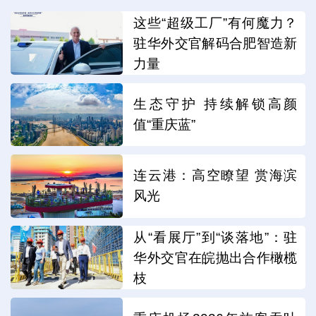
这些“超级工厂”有何魔力？
驻华外交官解码合肥智造新
力量
生态守护 持续解锁高颜
值“重庆蓝”
连云港：高空瞭望 赏海滨
风光
从“看展厅”到“谈落地”：驻
华外交官在皖抛出合作橄榄
枝