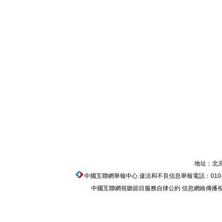
地址：北京
中國互聯網舉報中心
違法和不良信息舉報電話：010-674
中國互聯網視聽節目服務自律公約
信息網絡傳播視聽節