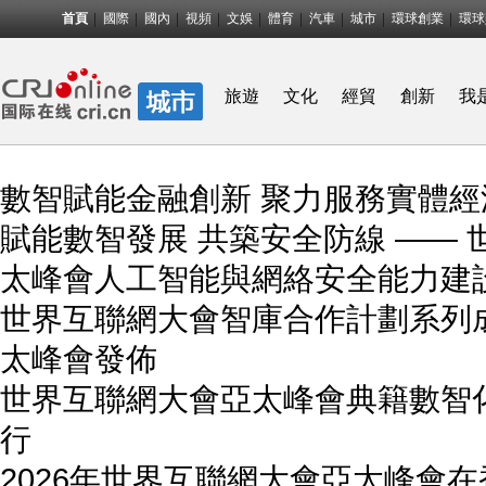
首頁
國際
國內
視頻
文娛
體育
汽車
城市
環球創業
環球
旅遊
文化
經貿
創新
我
數智賦能金融創新 聚力服務實體經
賦能數智發展 共築安全防線 ——
太峰會人工智能與網絡安全能力建
世界互聯網大會智庫合作計劃系列成
太峰會發佈
世界互聯網大會亞太峰會典籍數智
行
2026年世界互聯網大會亞太峰會