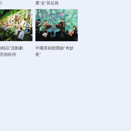
行
重“走”長征路
個精品“流動劇
中國美術館開啟“奇妙
將亮相杭州
夜”