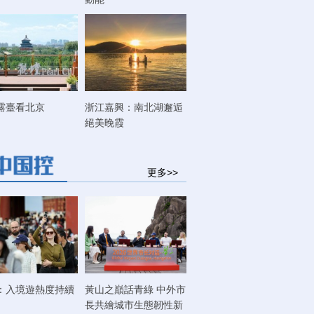
露臺看北京
浙江嘉興：南北湖邂逅
絕美晚霞
更多>>
：入境遊熱度持續
黃山之巔話青綠 中外市
長共繪城市生態韌性新