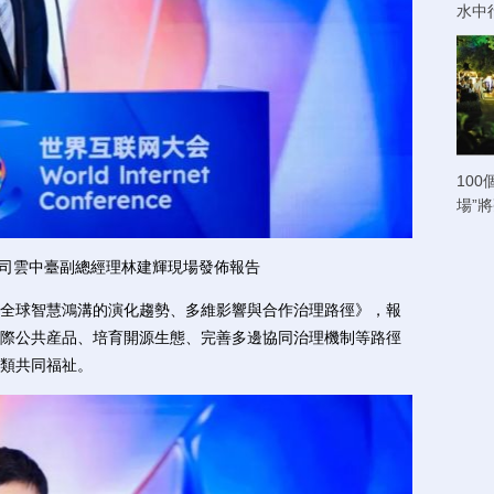
水中
100
場”
司雲中臺副總經理林建輝現場發佈報告
球智慧鴻溝的演化趨勢、多維影響與合作治理路徑》，報
際公共産品、培育開源生態、完善多邊協同治理機制等路徑
類共同福祉。