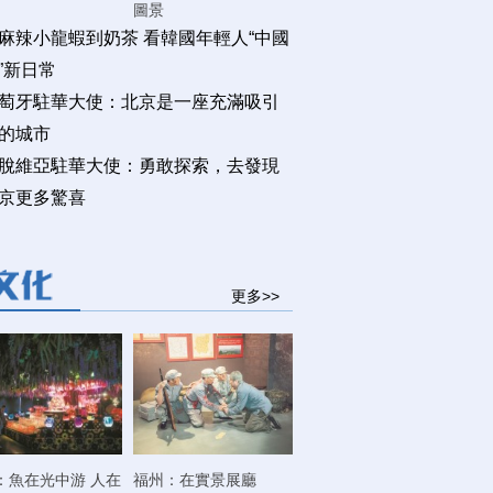
圖景
麻辣小龍蝦到奶茶 看韓國年輕人“中國
”新日常
萄牙駐華大使：北京是一座充滿吸引
的城市
脫維亞駐華大使：勇敢探索，去發現
京更多驚喜
更多>>
：魚在光中游 人在
福州：在實景展廳