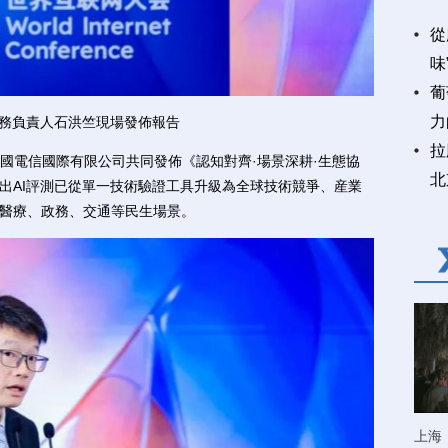
從
味
葡
力
務負責人石洪竺現場發佈報告
拉
電信國際有限公司共同發佈《認知對齊·場景深耕·生態協
北
指出AI評測已從單一技術驗證工具升級為全球技術競爭、産業
務醫療、政務、交通等民生場景。
上海