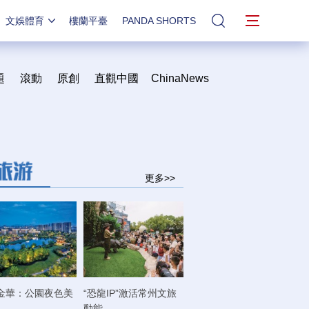
文娛體育
樓蘭平臺
PANDA SHORTS
站內搜索
題
滾動
原創
直觀中國
ChinaNews
更多>>
金華：公園夜色美
“恐龍IP”激活常州文旅
動能