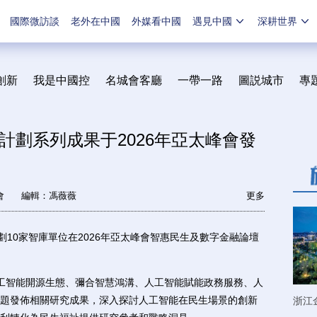
國際微訪談
老外在中國
外媒看中國
遇見中國
深耕世界
創新
我是中國控
名城會客廳
一帶一路
圖説城市
專
計劃系列成果于2026年亞太峰會發
會
編輯：馮薇薇
更多
10家智庫單位在2026年亞太峰會智惠民生及數字金融論壇
智能開源生態、彌合智慧鴻溝、人工智能賦能政務服務、人
題發佈相關研究成果，深入探討人工智能在民生場景的創新
浙江