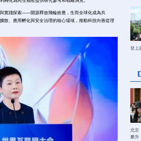
利轉化為民生福祉提供研究參考和戰略洞見。
與實踐探索——開源釋放飛輪效應，生而全球化成為共
術擴散、應用孵化與安全治理的核心場域，推動科技向善從理
登上
北京
攀升