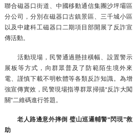
聯合磁器口街道、中國移動通信集團沙坪壩區
分公司，分別在磁器口古鎮景區、三千城小區
以及中建科工磁器口二期項目部開展了反詐宣
傳活動。
活動現場，民警通過懸挂橫幅、設置警示
展板等方式，向群眾普及了防範陌生境外來
電、謹慎下載不明軟體等各類反詐知識。為增
強宣傳實效，民警現場指導群眾掃描“反詐大闖
關”二維碼進行答題。
老人路邊意外摔倒 璧山巡邏輔警“閃現”救
助