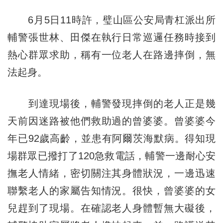
6月5日11時許，璧山區公安局青杠派出所
輔警張世林、田傑在執行日常巡邏任務時接到
熱心群眾求助，稱有一位老人在路邊摔倒，無
法起身。
到達現場後，輔警發現摔倒的老人正是幾
天前因迷路被他們救助過的曾婆婆。曾婆婆今
年已92歲高齡，並患有阿爾茨海默病。得知現
場群眾已撥打了120急救電話，輔警一邊耐心安
撫老人情緒，密切關注其身體狀況，一邊迅速
聯繫老人的家屬告知情況。很快，曾婆婆的女
兒趕到了現場。在確認老人身體暫無大礙後，