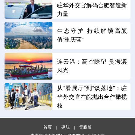
驻华外交官解码合肥智造新
力量
生态守护 持续解锁高颜
值“重庆蓝”
连云港：高空瞭望 赏海滨
风光
从“看展厅”到“谈落地”：驻
华外交官在皖抛出合作橄榄
枝
首頁
|
導航
|
電腦版