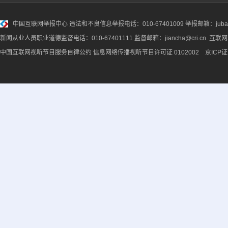
中国互联网举报中心
违法和不良信息举报电话：010-67401009 举报邮箱：jubao@
新闻从业人员职业道德监督电话：010-67401111 监督邮箱：jiancha@cri.cn 互联
中国互联网视听节目服务自律公约
信息网络传播视听节目许可证 0102002 京ICP证