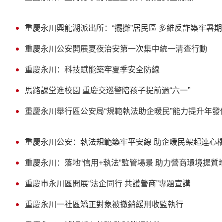
重慶永川興龍湖派出所：“擺攤”居民區 多維反詐築牢暑
重慶永川公安開展夏夜治安第一次集中統一清查行動
重慶永川：科技賦能築牢夏季安全防線
馬路課堂進校園 重慶交巡警陪孩子提前過“六一”
重慶永川舉行區公安局“規範執法助企暖民”能力提升年發
重慶永川公安：執法規範築牢平安線 助企暖民架起連心
重慶永川：落地“信用+執法”監管場景 助力營商環境提質
重慶市永川區開展“法企同行 共護營商”專題宣講
重慶永川一社區矯正對象被撤銷緩刑收監執行