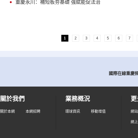
重慶永川：補短板夯基礎 強賦能促法治
1
2
3
4
5
6
7
國際在線重慶頻道
關於我們
業務概況
更
關於本網
本網招聘
環球資訊
移動增值
網站
網上