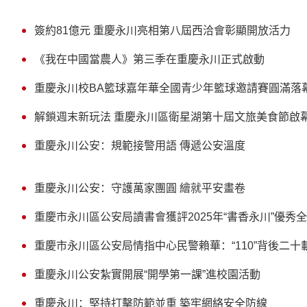
簽約81億元 重慶永川亮相第八屆西洽會彰顯開放活力
《我在中國當農人》第三季在重慶永川正式啟動
重慶永川校BA籃球嘉年華全國青少年籃球邀請賽圓滿落
解鎖週末新玩法 重慶永川區衛星湖第十屆文旅美食節啟
重慶永川公安：規範接警用語 傳遞公安溫度
重慶永川公安：守護萬家團圓 繪就平安畫卷
重慶市永川區公安局讀書會獲評2025年“書香永川”優秀
重慶市永川區公安局情指中心民警賴華：“110”背後二
重慶永川公安紮實開展“開學第一課”進校園活動
重慶永川：堅持打擊防範並重 築牢網絡安全防線