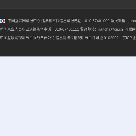
中国互联网举报中心
违法和不良信息举报电话：010-67401009 举报邮箱：jubao@
新闻从业人员职业道德监督电话：010-67401111 监督邮箱：jiancha@cri.cn 互联
中国互联网视听节目服务自律公约
信息网络传播视听节目许可证 0102002 京ICP证