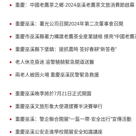
重慶：中國老鷹茶之鄉·2024巫溪老鷹茶文旅消費節啟幕
重慶巫溪：薯光公司召開2024年第二次董事會召開
重慶市巫溪縣著力構建老鷹茶全産業鏈條 擦亮“中國老鷹
重慶巫溪縣下堡鎮：搶抓農時 答好春耕“新答卷”
老人休克昏迷 渝警驍騎緊急開道送醫
兩老人被困火場 重慶巫溪民警緊急救援
重慶巫溪晚李將於7月21日正式開園
重慶巫溪文旅形象大使選拔賽半決賽舉行
重慶巫溪：警企聯合開展“一盔一帶·安全出行”宣傳活動
重慶巫溪公安走進學校開展安全知識講座