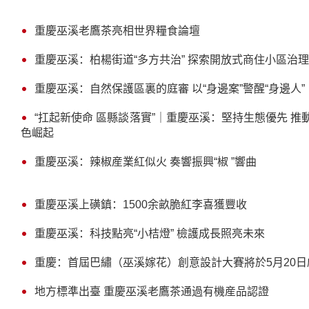
重慶巫溪老鷹茶亮相世界糧食論壇
重慶巫溪：柏楊街道“多方共治” 探索開放式商住小區治
重慶巫溪：自然保護區裏的庭審 以“身邊案”警醒“身邊人”
“扛起新使命 區縣談落實”｜重慶巫溪：堅持生態優先 推
色崛起
重慶巫溪：辣椒産業紅似火 奏響振興“椒 ”響曲
重慶巫溪上磺鎮：1500余畝脆紅李喜獲豐收
重慶巫溪：科技點亮“小桔燈” 檢護成長照亮未來
重慶：首屆巴繡（巫溪嫁花）創意設計大賽將於5月20日
地方標準出臺 重慶巫溪老鷹茶通過有機産品認證