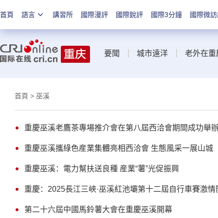
首頁
語言
講習所
國際漫評
國際銳評
國際3分鐘
國際微訪
要聞
城市遠洋
老外在重
首頁
> 巫溪
重慶巫溪老鷹茶專場推介會在第八屆西洽會期間成功舉
重慶巫溪攜綠色産業集體亮相西洽會 生態風采一展山城
重慶巫溪：電力幫扶送良種 産業“薯”光促振興
重慶：2025長江三峽·巫溪紅池壩第十二屆自行車賽激情
第二十六屆中國馬鈴薯大會在重慶巫溪開幕