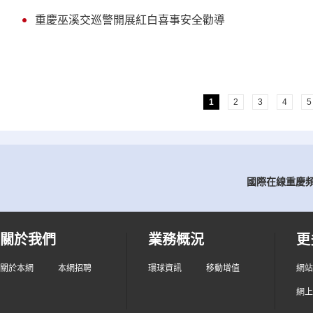
重慶巫溪交巡警開展紅白喜事安全勸導
1
2
3
4
5
國際在線重慶頻道
關於我們
業務概況
更
關於本網
本網招聘
環球資訊
移動增值
網站
網上