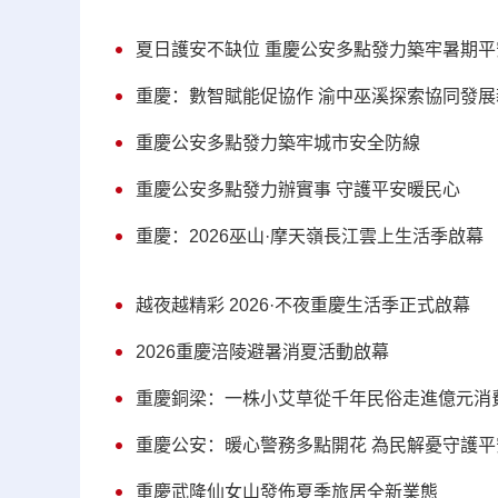
夏日護安不缺位 重慶公安多點發力築牢暑期平
重慶：數智賦能促協作 渝中巫溪探索協同發展
重慶公安多點發力築牢城市安全防線
重慶公安多點發力辦實事 守護平安暖民心
重慶：2026巫山·摩天嶺長江雲上生活季啟幕
越夜越精彩 2026·不夜重慶生活季正式啟幕
2026重慶涪陵避暑消夏活動啟幕
重慶銅梁：一株小艾草從千年民俗走進億元消
重慶公安：暖心警務多點開花 為民解憂守護平
重慶武隆仙女山發佈夏季旅居全新業態