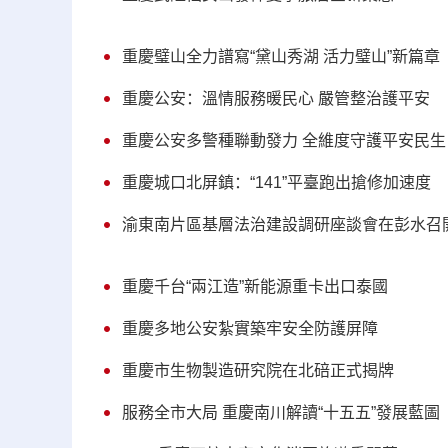
重慶璧山全力譜寫“黛山秀湖 活力璧山”新篇章
重慶公安：溫情服務暖民心 嚴管整治護平安
重慶公安多警種聯動發力 全維度守護平安民生
重慶城口北屏鎮：“141”平臺跑出搶修加速度
渝東南片區基層法治建設調研座談會在彭水召
重慶千台“兩江造”新能源重卡出口泰國
重慶多地公安紮實築牢安全防護屏障
重慶市生物製造研究院在北碚正式揭牌
服務全市大局 重慶南川解讀“十五五”發展藍圖