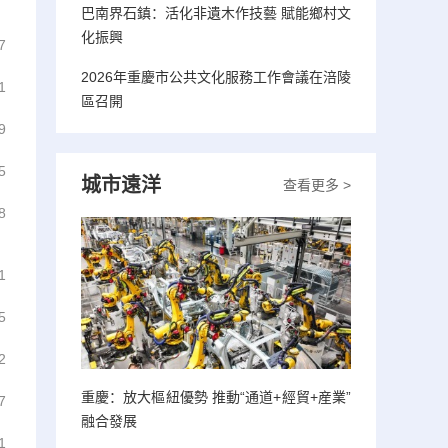
巴南界石鎮：活化非遺木作技藝 賦能鄉村文
化振興
7
2026年重慶市公共文化服務工作會議在涪陵
1
區召開
9
5
城市遠洋
查看更多 >
8
1
5
2
重慶：放大樞紐優勢 推動“通道+經貿+産業”
7
融合發展
1