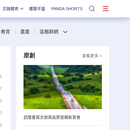
文娛體育
樓蘭平臺
PANDA SHORTS
站內搜索
教育
農業
區縣群網
原創
查看更多 >
6
7
0
0
武隆書寫文旅高品質發展新答卷
3