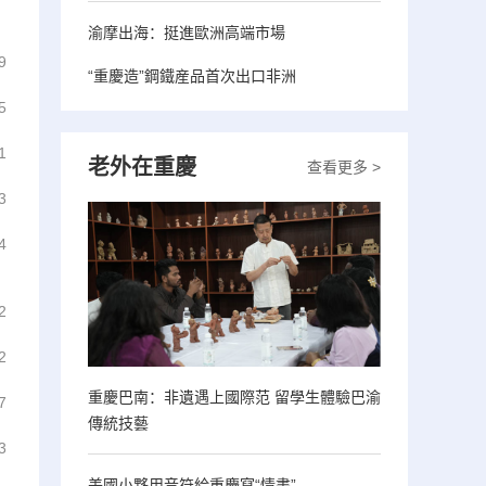
渝摩出海：挺進歐洲高端市場
9
“重慶造”鋼鐵産品首次出口非洲
5
1
老外在重慶
查看更多 >
3
4
2
2
重慶巴南：非遺遇上國際范 留學生體驗巴渝
7
傳統技藝
3
美國小夥用音符給重慶寫“情書”