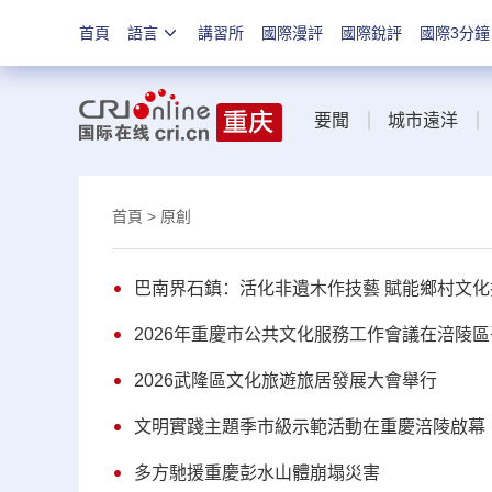
首頁
語言
講習所
國際漫評
國際銳評
國際3分鐘
要聞
城市遠洋
首頁
> 原創
巴南界石鎮：活化非遺木作技藝 賦能鄉村文化
2026年重慶市公共文化服務工作會議在涪陵
2026武隆區文化旅遊旅居發展大會舉行
文明實踐主題季市級示範活動在重慶涪陵啟幕
多方馳援重慶彭水山體崩塌災害