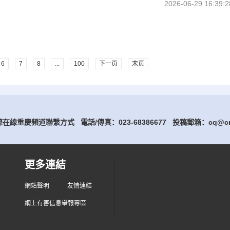
2026-06-29 16:39:2
6
7
8
...
100
下一页
末页
在線重慶頻道聯繫方式 電話/傳真：023-68386677
投稿郵箱：cq@cri
更多連結
網站聲明
友情連結
網上有害信息舉報專區