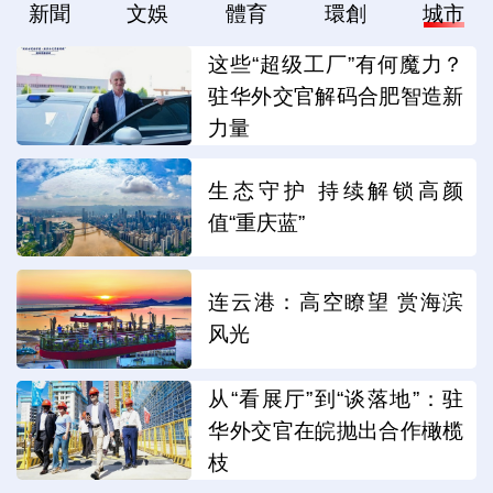
新聞
文娛
體育
環創
城市
这些“超级工厂”有何魔力？
驻华外交官解码合肥智造新
力量
生态守护 持续解锁高颜
值“重庆蓝”
连云港：高空瞭望 赏海滨
风光
从“看展厅”到“谈落地”：驻
华外交官在皖抛出合作橄榄
枝