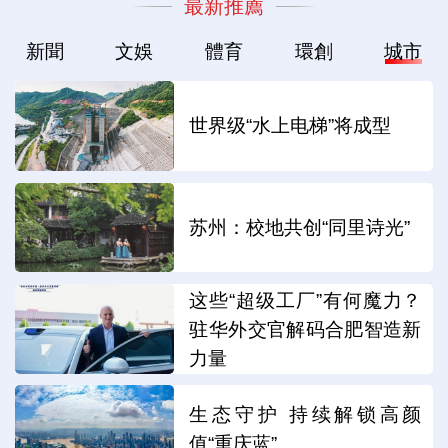
最新推薦
新聞
文娛
體育
環創
城市
世界级“水上电梯”将成型
苏州：校地共创“同里诗光”
这些“超级工厂”有何魔力？
驻华外交官解码合肥智造新
力量
生态守护 持续解锁高颜
值“重庆蓝”