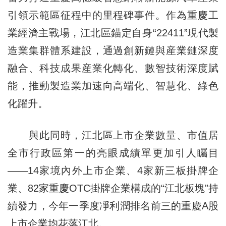
引領示範區征程中的里程碑事件。作為重慶工
業經濟主戰場，江北區錨定自身“22411”現代製
造業集群體系建設，通過創新鏈與産業鏈深度
融合、科技成果産業化轉化、數智技術深度賦
能，推動製造業加速向高端化、智慧化、綠色
化躍升。
與此同時，江北區上市企業數量、市值居
全市行政區第一的亮眼成績單更加引人矚目
——14家境內外上市企業、4家新三板掛牌企
業、82家重慶OTC掛牌企業構成的“江北板塊”持
續發力，今年一季度凈利潤排名前三的重慶A股
上市企業均花落江北。