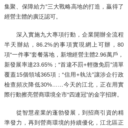
集聚、保障給力”三大戰略高地的打造，贏得了
經營主體的廣泛認可。
深入實施九大專項行動，企業開辦全流程
半天辦結，86.2%的事項實現網上可辦，80
項“一件事”套餐落地，新增經營主體2.96萬戶，
新發展率達23.65%；“首違不罰+輕微免罰”清單
覆蓋15個領域365項；“信用+執法”讓涉企行政
檢查頻次降低30%……今天的江北，正在用實
際行動擦亮營商環境全市“四連冠”的金字招牌。
從智慧産業的蓬勃發展，到招商引資的精
準發力，再到營商環境的持續優化，江北區正