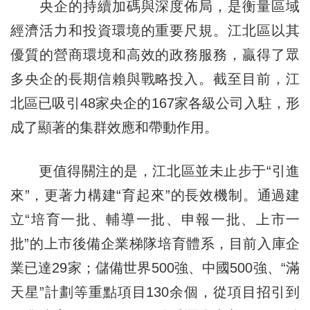
央企的持續加碼與深度佈局，是衡量區域
經濟活力和投資環境的重要尺規。江北區以其
優質的營商環境和高效的政務服務，贏得了眾
多央企的長期信賴與戰略投入。截至目前，江
北區已吸引48家央企的167家各級公司入駐，形
成了顯著的集群效應和帶動作用。
更值得關注的是，江北區並未止步于“引進
來”，更著力構建“育起來”的長效機制。通過建
立“培育一批、輔導一批、申報一批、上市一
批”的上市後備企業梯隊培育體系，目前入庫企
業已達29家；儲備世界500強、中國500強、“滿
天星”計劃等重點項目130余個，從項目招引到