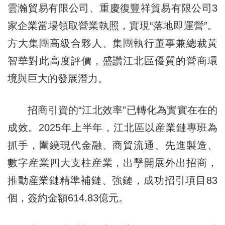
雲瀚貿易有限公司、重慶復豐祥貿易有限公司3
家企業當場領取營業執照，實現“落地即運營”。
方大集團高級合夥人、集團執行董事兼總裁黃
智華對此高度評價，盛讚江北區優質的營商環
境與巨大的發展潛力。
招商引資的“江北效率”已轉化為實實在在的
成效。2025年上半年，江北區以産業鏈專班為
抓手，圍繞現代金融、商貿流通、先進製造、
數字産業四大支柱産業，出擊開展外出招商，
推動産業鏈精準補鏈、強鏈，成功招引項目83
個，簽約金額614.83億元。