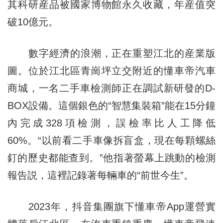
其科研産品被國家博物館永久收藏，年産值突
破10億元。
數字經濟的浪潮，正在重塑江北的産業版
圖。位於江北區青崗坪立交附近的懂車帝汽車
商城，一名二手車檢測師正在調試新研發的D-
BOX設備。這個銀色的“智慧集裝箱”能在15分鐘
內完成328項檢測，誤檢率比人工降低
60%。“以前看二手車像拆盲盒，現在每顆螺絲
釘的歷史都能查到。”他指著螢幕上跳動的檢測
報告説，這裡記錄著每輛車的“前世今生”。
2023年，抖音集團旗下懂車帝App運營實