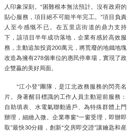
人印象深刻。“困難根本無法預計。沒有政府的
貼心服務，項目絕不可能半年完工。”項目負責
人至今感慨不已。在五里店街道的鼎力支持
下，該項目半年成功落地，企業有感於高效服
務，主動追加投資200萬元，將荒廢的地鐵地塊
改造為擁有278個車位的惠民停車場，實現了政
企雙贏的美好局面。
“江小登”團隊，是江北政務服務的閃亮名
片。身著醒目標識的工作人員主動迎前服務：
自助填表、水電氣聯動過戶、為特殊群體上門
辦理，細緻入微。企業專窗“一窗受理，即辦即
取”最快30分鐘，創新“交房即交證”讓鑰匙和産