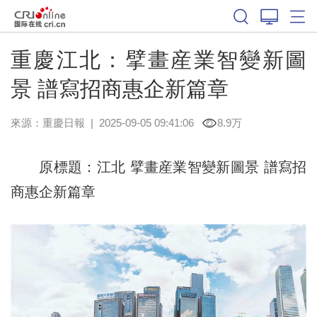
重慶江北：擘畫産業智變新圖
景 譜寫招商惠企新篇章
來源：
重慶日報
|
2025-09-05 09:41:06
8.9万
原標題：江北 擘畫産業智變新圖景 譜寫招
商惠企新篇章