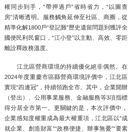
權同步到手，“帶押過戶”省時省力，“以圖查
房”清晰透明。服務觸角延伸至社區、商圈，從
精準化解1800戶“登記難”歷史遺留問題到獲評全
國便民利民窗口，“江小登”以主動、高效、零距
離詮釋政務溫度。
江北區營商環境的持續優化絕非偶然。在
2024年度重慶市區縣營商環境評價中，江北區
實現“四連冠”，持續領跑全市。其中，企業開辦
（登出）、公用事業服務、金融服務等3項指標
得分居全市第一。更關鍵的是，本次評價中，
企業感知度權重成為最大權重項，江北區以“成
就企業、創造財富”“政務便捷、辦事無憂”“要素