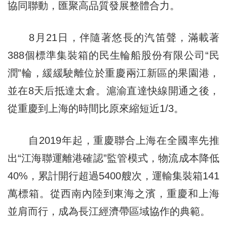
協同聯動，匯聚高品質發展整體合力。
8月21日，伴隨著悠長的汽笛聲，滿載著
388個標準集裝箱的民生輪船股份有限公司“民
潤”輪，緩緩駛離位於重慶兩江新區的果園港，
並在8天后抵達太倉。滬渝直達快線開通之後，
從重慶到上海的時間比原來縮短近1/3。
自2019年起，重慶聯合上海在全國率先推
出“江海聯運離港確認”監管模式，物流成本降低
40%，累計開行超過5400艘次，運輸集裝箱141
萬標箱。從西南內陸到東海之濱，重慶和上海
並肩而行，成為長江經濟帶區域協作的典範。