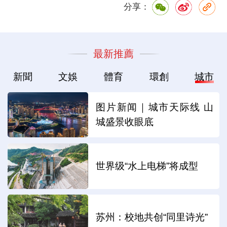
分享：
最新推薦
新聞
文娛
體育
環創
城市
图片新闻｜城市天际线 山
城盛景收眼底
世界级“水上电梯”将成型
苏州：校地共创“同里诗光”