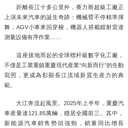
距離長江十多公里外，賽力斯超級工廠正
上演未來汽車的誕生奇跡：機械臂不停精準揮
舞，AGV小車來回穿梭，機器人搭載鐳射雷達
測量設備有序作業……
這座拔地而起的全球標杆級數字化工廠，
不僅是工業重鎮重慶現代産業“向新而行”的生動
寫照，更成為彰顯長江流域新質生産力的典
範。
大江奔流起風景。2025年上半年，重慶汽
車産量達121.85萬輛，穩居全國前三。其中，
新能源汽車銷售勢頭強勁，銷量同比增長