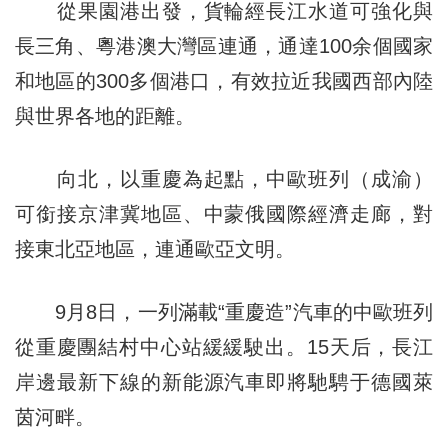
從果園港出發，貨輪經長江水道可強化與
長三角、粵港澳大灣區連通，通達100余個國家
和地區的300多個港口，有效拉近我國西部內陸
與世界各地的距離。
向北，以重慶為起點，中歐班列（成渝）
可銜接京津冀地區、中蒙俄國際經濟走廊，對
接東北亞地區，連通歐亞文明。
9月8日，一列滿載“重慶造”汽車的中歐班列
從重慶團結村中心站緩緩駛出。15天后，長江
岸邊最新下線的新能源汽車即將馳騁于德國萊
茵河畔。