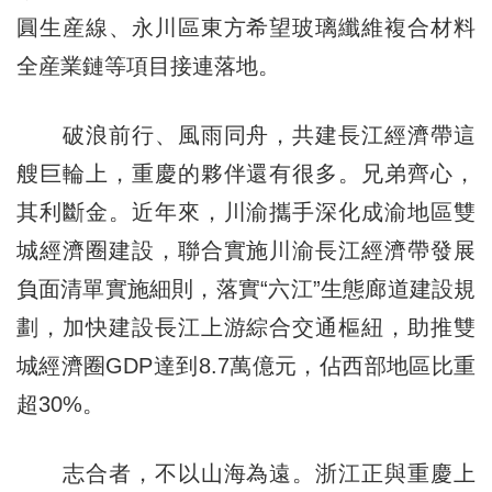
圓生産線、永川區東方希望玻璃纖維複合材料
全産業鏈等項目接連落地。
破浪前行、風雨同舟，共建長江經濟帶這
艘巨輪上，重慶的夥伴還有很多。兄弟齊心，
其利斷金。近年來，川渝攜手深化成渝地區雙
城經濟圈建設，聯合實施川渝長江經濟帶發展
負面清單實施細則，落實“六江”生態廊道建設規
劃，加快建設長江上游綜合交通樞紐，助推雙
城經濟圈GDP達到8.7萬億元，佔西部地區比重
超30%。
志合者，不以山海為遠。浙江正與重慶上