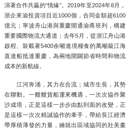
演著合作共贏的“情緣”。2019年至2024年8月，
浙企來渝投資項目近1000個，合同金額超6100
億元；寧波舟山港與重慶開通渝甬班列，構建
重要國際物流大通道；去年5月，從浙江舟山港
啟程、裝載著5400余噸進境糧食的萬噸級江海
直達船抵達重慶，為兩地開闢節省時間和物流
成本的新航線。
江河奔涌，其力在合流；城市生長，其勢
在聯動。一艘艘貨船運來機遇，一次次協作聚
沙成塔，正是這樣一步步由點到面的改變，正
是這樣一次次精誠協作的牽手，帶給長江經濟
帶厚積薄發的力量，繪就出區域協同的壯美畫