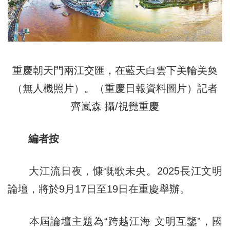
重慶朝天門兩江交匯，在藍天白雲下美輪美奐
（無人機照片）。（重慶日報資料圖片）記者
齊嵐森 攝/視覺重慶
編者按
大江流日夜，慷慨歌未央。2025長江文明
論壇，將於9月17日至19日在重慶舉辦。
本屆論壇主題為“跨越江海 文明互鑒”，國