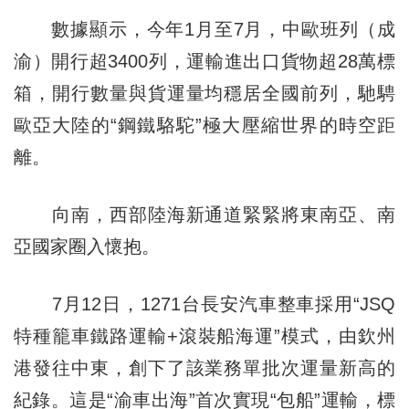
數據顯示，今年1月至7月，中歐班列（成
渝）開行超3400列，運輸進出口貨物超28萬標
箱，開行數量與貨運量均穩居全國前列，馳騁
歐亞大陸的“鋼鐵駱駝”極大壓縮世界的時空距
離。
向南，西部陸海新通道緊緊將東南亞、南
亞國家圈入懷抱。
7月12日，1271台長安汽車整車採用“JSQ
特種籠車鐵路運輸+滾裝船海運”模式，由欽州
港發往中東，創下了該業務單批次運量新高的
紀錄。這是“渝車出海”首次實現“包船”運輸，標