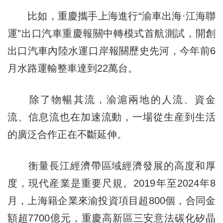
比如，重慶攜手上海進行“渝車出海·江海聯
運”出口汽車重慶報關中轉模式首航測試，開創
出口汽車內陸水運口岸報關歷史先河，今年前6
月水路運輸整車達到22萬台。
除了物暢其流，渝滬兩地的人流、資金
流、信息流也在加速流動，一場從生産到生活
的廣泛合作正在不斷延伸。
衡量長江經濟帶區域經濟發展的高度和厚
度，現代産業是重要尺規。2019年至2024年8
月，上海籍企業來渝投資項目超800個，合同金
額超7700億元，重慶高新區三安意法碳化矽晶