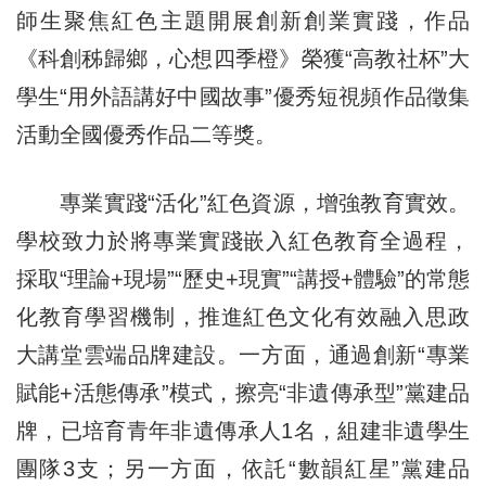
師生聚焦紅色主題開展創新創業實踐，作品
《科創秭歸鄉，心想四季橙》榮獲“高教社杯”大
學生“用外語講好中國故事”優秀短視頻作品徵集
活動全國優秀作品二等獎。
專業實踐“活化”紅色資源，增強教育實效。
學校致力於將專業實踐嵌入紅色教育全過程，
採取“理論+現場”“歷史+現實”“講授+體驗”的常態
化教育學習機制，推進紅色文化有效融入思政
大講堂雲端品牌建設。一方面，通過創新“專業
賦能+活態傳承”模式，擦亮“非遺傳承型”黨建品
牌，已培育青年非遺傳承人1名，組建非遺學生
團隊3支；另一方面，依託“數韻紅星”黨建品