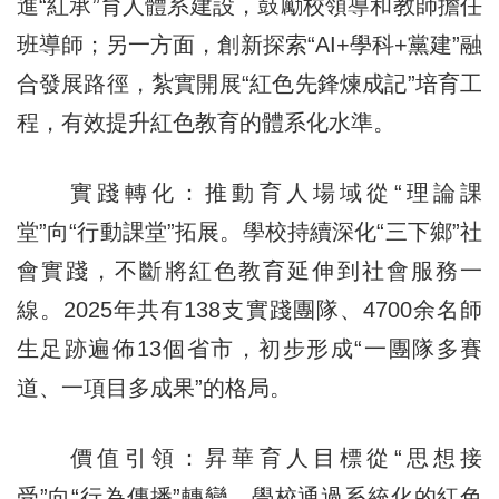
進“紅承”育人體系建設，鼓勵校領導和教師擔任
班導師；另一方面，創新探索“AI+學科+黨建”融
合發展路徑，紮實開展“紅色先鋒煉成記”培育工
程，有效提升紅色教育的體系化水準。
實踐轉化：推動育人場域從“理論課
堂”向“行動課堂”拓展。學校持續深化“三下鄉”社
會實踐，不斷將紅色教育延伸到社會服務一
線。2025年共有138支實踐團隊、4700余名師
生足跡遍佈13個省市，初步形成“一團隊多賽
道、一項目多成果”的格局。
價值引領：昇華育人目標從“思想接
受”向“行為傳播”轉變。學校通過系統化的紅色