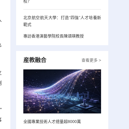
校？
北京航空航天大學：打造“四強”人才培養新
入
範式
專訪香港演藝學院校長陳頌瑛教授
予
産教融合
查看更多 >
立
例
”
事
全國專業技術人才總量超8000萬