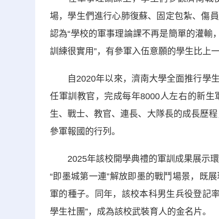
場，學生們進行心肺復蘇、固定包紮、傷員
認為“學校的軍事理論課不再是簡單的灌輸，
訓練很實用”，有參軍入伍意願的學生比上一
自2020年以來，濟南大學全面推行學生
任軍訓教官，完成每年8000人左右的新
生、戰士、教官、連長、大隊長的成長歷程，
參軍報國的行列。
2025年該校開學典禮的軍訓成果展示環
“即墨城第一連”解放即墨的戰鬥場景，既
軍的種子。同年，該校本科男生兵役登記率為
學生社團”，成為該校武裝育人的金名片。