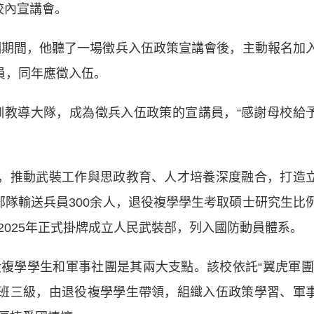
內宣講會。
期間，他聽了一場徵兵入伍政策宣講會後，主動報名加
員，同年應徵入伍。
教導大隊，成為徵兵入伍政策的宣講員，“感謝母校給
，推動武裝工作與思政教育、人才培養深度融合，打造
部隊輸送兵員300余人，退役複學學生考取碩士研究生比
2025年正式掛牌成立人民武裝部，列入國防動員體系。
學學生和軍事社團是其兩大支點。該校依託“翼虎軍團
、班三級，由退役複學學生帶領，組織入伍政策學習、軍