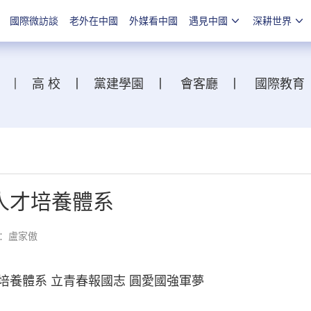
國際微訪談
老外在中國
外媒看中國
遇見中國
深耕世界
丨
高 校
丨
黨建學園
丨
會客廳
丨
國際教育
人才培養體系
：盧家傲
養體系 立青春報國志 圓愛國強軍夢