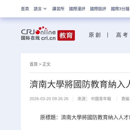
首頁
語言
講習所
國際漫評
國際銳評
國際3分鐘
原 創
丨
高 考
首頁
>
正文
濟南大學將國防教育納入
2026-03-20 09:26:26
來源：
中國青年報
責編
原標題：濟南大學將國防教育納入人才培