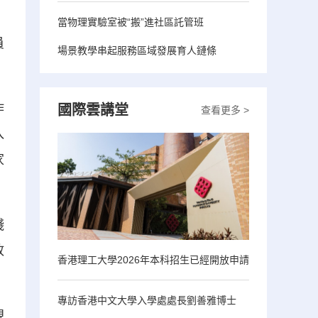
當物理實驗室被“搬”進社區託管班
員
場景教學串起服務區域發展育人鏈條
作
國際雲講堂
查看更多 >
入
家
踐
政
香港理工大學2026年本科招生已經開放申請
專訪香港中文大學入學處處長劉善雅博士
現