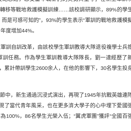
轉移等戰地救護模擬訓練……該校調研顯示，89%的學
而是可感可知的”，93%的學生表示“軍訓的戰地救護模
年度增加44%。
軍訓自訓改革，由該校學生軍訓教導大隊退役複學士兵
生軍訓任務。作為學生軍訓教導大隊隊長，劉一達經歷了
累計帶訓學生2600余人，在他的影響下，30名學生投
節中，新生通過沉浸式演出，再現了1945年抗戰英雄連
展現了當代青年風采，也在更多濟大學子的心中埋下愛國
100%，86名學生光榮入伍；“翼虎軍團”獲評“全國百