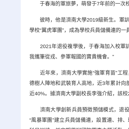
于春海的軍旅夢，萌發于7年前的一次校
彼時，他是濟南大學2019級新生。軍訓
學校“翼虎軍團”，成為學校兵員儲備連的一
2021年退役複學後，于春海加入校軍訓
我攜筆從戎、參軍報國的寶貴機會。”
近年來，濟南大學實施“強軍育苗”工程
德樹人陣地和武裝育人高地，近3年累計向
近40%。據濟南大學副校長李強介紹，該校
濟南大學創新兵員預徵預儲模式，退役複
“風暴軍團”建立兵員儲備連，設置連、排