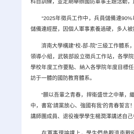
科目訓練，並定期舉辦國防軍事主題活動，
“2025年徵兵工作中，兵員儲備連90
儲備連經歷，因個人軍事素養過硬，多人被
濟南大學構建“校-部-院”三級工作體系
領導小組，武裝部設立徵兵工作站，各學院
學校年度工作要點、納入各學院年度目標任
訪于一體的國防教育體系。
“願以吾輩之青春，捍衛盛世之中華，繼
中，書寫‘請黨放心、強國有我’的青春誓言
講師團成員、退役複學學生楊潤澤講述自己
在軍事理論課上，學生們參觀濟南戰役