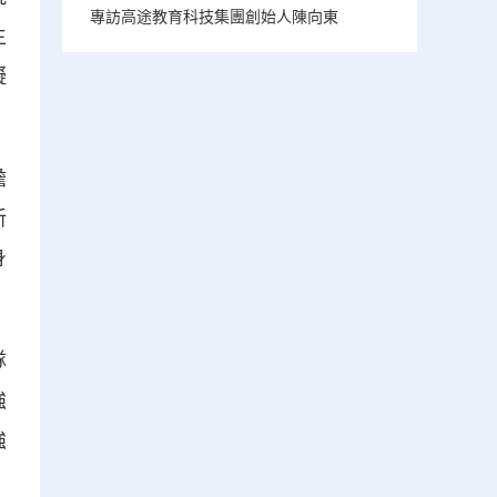
專訪高途教育科技集團創始人陳向東
生
擬
擔
新
身
隊
強
強