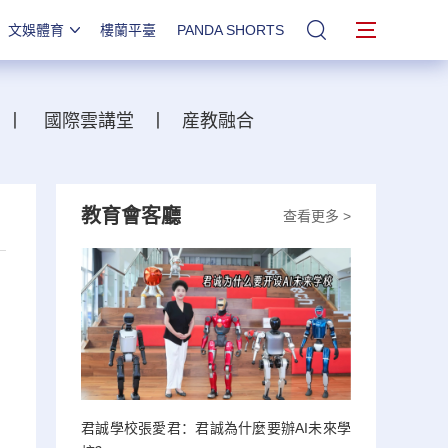
文娛體育
樓蘭平臺
PANDA SHORTS
站內搜索
丨
國際雲講堂
丨
産教融合
教育會客廳
查看更多 >
君誠學校張愛君：君誠為什麼要辦AI未來學