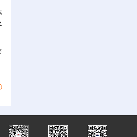
鎮
祖
培