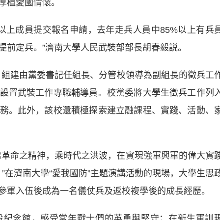
厚植愛國情懷。
%以上成員提交報名申請，去年走兵人員中85%以上有兵
提前定兵。”濟南大學人民武裝部部長胡春毅説。
，組建由黨委書記任組長、分管校領導為副組長的徵兵工
設置武裝工作專職輔導員。校黨委將大學生徵兵工作列
務。此外，該校還積極探索建立融課程、實踐、活動、
革命之精神，乘時代之洪波，在實現強軍興軍的偉大實
！”在濟南大學“愛我國防”主題演講活動的現場，大學生思
參軍入伍後成為一名儀仗兵及返校複學後的成長經歷。
紀念館，感受當年戰士們的英勇與堅守；在新生軍訓