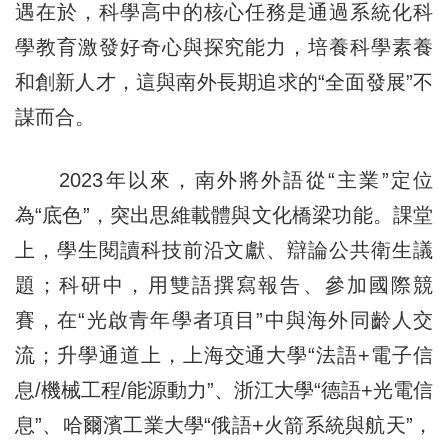
遇在於，科學高中的核心任務是通過系統化科
學教育激發好奇心與探究能力，培養科學素養
和創新人才，這與南外長期追求的“全面發展”不
謀而合。
2023年以來，南外將外語從“主業”定位
為“底色”，突出思維載體與文化橋梁功能。課堂
上，學生閱讀科技前沿文獻、辯論公共衛生議
題；科研中，用雙語撰寫報告、參加國際競
賽，在“光啟青年學者項目”中與海外同齡人交
流；升學通道上，上海交通大學“法語+電子信
息/機械工程/能源動力”、浙江大學“德語+光電信
息”、哈爾濱工業大學“俄語+火箭系統與航天”，