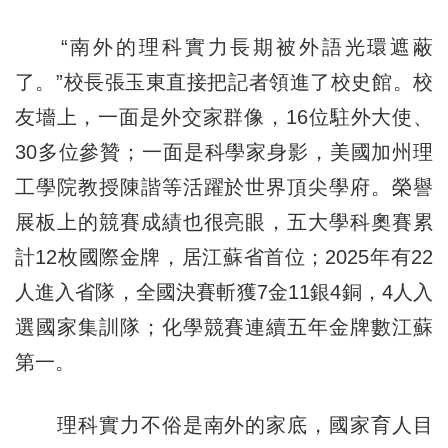
“南外的理科實力長期被外語光環遮蔽
了。”校長張玉東直接把記者領進了校史館。校
友墻上，一面是外交家群像，16位駐外大使、
30多位參贊；一面是科學家身影，美國加州理
工學院教授陳諧等活躍於世界頂尖學府。榮譽
展板上的競賽成績也很亮眼，五大學科奧賽累
計12枚國際金牌，居江蘇省首位；2025年有22
人進入省隊，全國決賽斬獲7金11銀4銅，4人入
選國家集訓隊；化學競賽連續五年金牌數江蘇
第一。
理科實力不俗是南外的家底，國家育人目