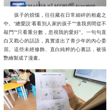
孩子的煩惱，往往藏在日常細碎的相處之
中。“總愛説‘看看別人家的孩子’”“進我房間從不
敲門”“只看重分數，忽視我的愛好”。一句句直
白又戳心的話語，真實道出了青少年的內心委
屈。這些未經修飾、直白純粹的心裏話，被張
艷繪製成了漫畫。