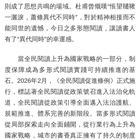
則成了思想共鳴的場域。杜甫曾慨嘆“悵望韆鞦
一灑淚，蕭條異代不同時”，對於精神相接而不
能同世的遺憾，今日之多形態閱讀，讓讀書人
有了“異代同時”的幸運感。
當全民閱讀上升為國家戰略的一部分，制
度保障成為多形式閱讀實踐可持續推進的基
石。2026年2月，《全民閱讀促進條例》正式施
行，標誌著全民閱讀從政策號召進入法治化軌
道，全民閱讀從政策引導全面邁入法治護航、
規範推進、體系完善的新階段。當多形式閱讀
從局部探索走向全面鋪開，從行業行為上升為
國家戰略，城市的書香真正擁有了持久的制度