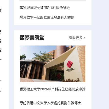
，
當物理實驗室被“搬”進社區託管班
新
場景教學串起服務區域發展育人鏈條
席
國際雲講堂
查看更多 >
域
建
人
一
香港理工大學2026年本科招生已經開放申請
上
專訪香港中文大學入學處處長劉善雅博士