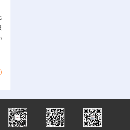
此
模
0