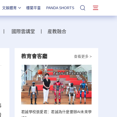
文娛體育
樓蘭平臺
PANDA SHORTS
站內搜索
丨
國際雲講堂
丨
産教融合
教育會客廳
查看更多 >
科
君誠學校張愛君：君誠為什麼要辦AI未來學
普