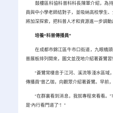
鼓樓區科協科普科科長陳軍介紹，為持續
員與中小學老師結對子，並吸納高校學生、
將加深探索，把科普人才和資源進一步調動
培養“科普傳播員”
在成都市錦江區牛市口街道，九眼橋頭的
普展板排列開來，圖文並茂地介紹著蒼鷺習
“蒼鷺常棲息于江河、溪流等淺水區域，以
傳播員”曾乙珈，向觀眾介紹著蒼鷺。早前
“在群裏看到消息，我就專程來看看。”市
是‘內行看門道了’！”