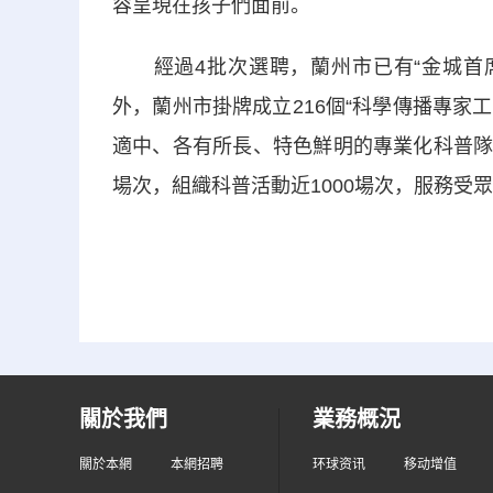
容呈現在孩子們面前。
經過4批次選聘，蘭州市已有“金城首席科
外，蘭州市掛牌成立216個“科學傳播專家
適中、各有所長、特色鮮明的專業化科普隊伍
場次，組織科普活動近1000場次，服務受眾
關於我們
業務概況
關於本網
本網招聘
环球资讯
移动增值