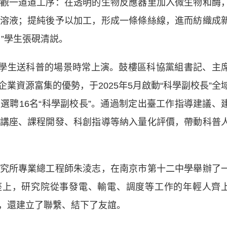
一道道工序：在透明的生物反應器里加入微生物和酶
溶液；提純後予以加工，形成一條條絲線，進而紡織成
”學生張硯清説。
學生送科普的場景時常上演。鼓樓區科協黨組書記、主
業資源富集的優勢，于2025年5月啟動“科學副校長”全
選聘16名“科學副校長”。通過制定出臺工作指導建議、
講座、課程開發、科創指導等納入量化評價，帶動科普
所專業總工程師朱淩志，在南京市第十二中學舉辦了
座上，研究院從事發電、輸電、調度等工作的年輕人齊
，還建立了聯繫、結下了友誼。