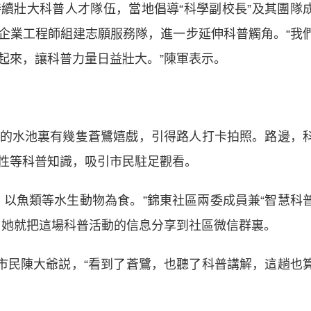
壯大科普人才隊伍，當地倡導“科學副校長”及其團隊
企業工程師組建志願服務隊，進一步延伸科普觸角。“我
起來，讓科普力量日益壯大。”陳軍表示。
水池裏有幾隻蒼鷺嬉戲，引得路人打卡拍照。路邊，
性等科普知識，吸引市民駐足觀看。
魚類等水生動物為食。”錦東社區兩委成員兼“智慧科
，她就把這場科普活動的信息分享到社區微信群裏。
民陳大爺説，“看到了蒼鷺，也聽了科普講解，這趟也