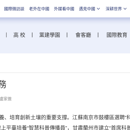
國際微訪談
老外在中國
外媒看中國
遇見中國
深耕世界
丨
高 校
丨
黨建學園
丨
會客廳
丨
國際教育
務
盧家傲
、培育創新土壤的重要支撐。江蘇南京市鼓樓區選聘“
上平臺培養“智慧科普傳播員”，甘肅蘭州市建立“首席科