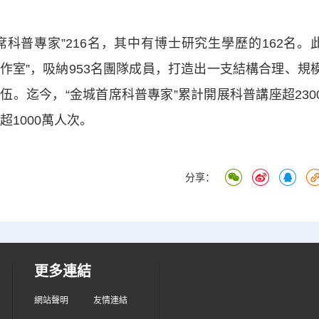
普專家”216名，其中有博士研究生學歷的162名。
工作室”，吸納953名團隊成員，打造出一支結構合理、規
。迄今，“金城首席科普專家”累計開展科普講座超230
超1000萬人次。
分享：
更多連結
網站聲明
友情連結