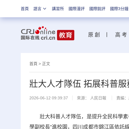
首頁
語言
講習所
國際漫評
國際銳評
國際3分鐘
原 創
丨
高 考
首頁
>
正文
壯大人才隊伍 拓展科普服
2026-06-12 09:39:37
來源：
人民日報
責編：
壯大科普人才隊伍，是提升全民科學素養
學副校長”進校園，四川成都市錦江區依託線