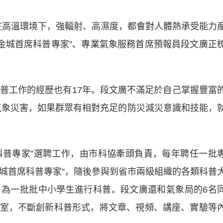
高溫環境下，強輻射、高濕度，都會對人體熱承受能力
“金城首席科普專家”、專業氣象服務首席預報員段文廣正
工作的經歷也有17年。段文廣不滿足於自己掌握豐富
氣象災害，如果群眾有相對充足的防災減災意識和技能，
科普專家”選聘工作，由市科協牽頭負責，每年聘任一批
“金城首席科普專家”，隨後參與到省市兩級組織的各類科普
為一批批中小學生進行科普。段文廣還和氣象局的6名
室，不斷創新科普形式，將文章、視頻、講座、實驗等