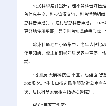
公民科學素質提升，離不開科普隊伍建設
普信息共享、科技資源交流、科普活動組織
慧科普傳播員”，進行智慧科普傳播。“202
更好地使用平臺，豐富科普知識傳播形式。
錦東社區老舊小區集中，老年人佔比較大
使用知識，便主動到老年居民家中宣傳。“
説。
“既推廣‘天府科技雲’平臺，也建強‘智
200場次。”牛市口街道民生服務辦公室主
次，居民科學素養相關指標穩步提升。
成立“專家工作室”