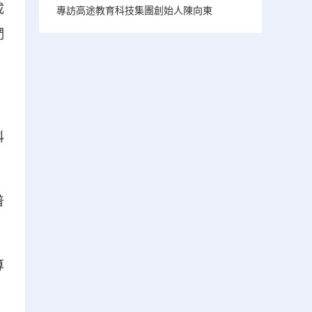
成
專訪高途教育科技集團創始人陳向東
們
科
普
算