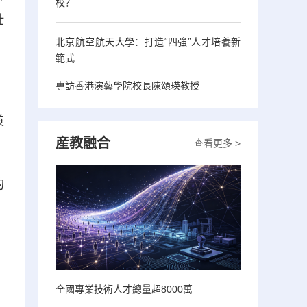
校？
壯
北京航空航天大學：打造“四強”人才培養新
範式
專訪香港演藝學院校長陳頌瑛教授
兼
産教融合
查看更多 >
的
，
全國專業技術人才總量超8000萬