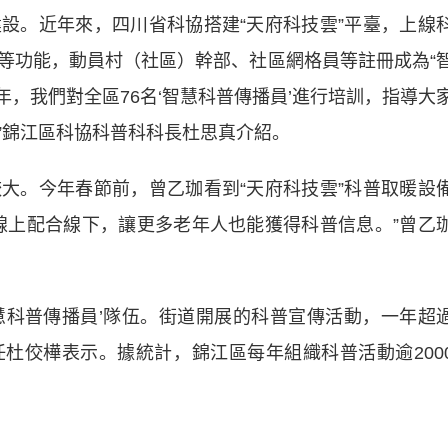
。近年來，四川省科協搭建“天府科技雲”平臺，上線
等功能，動員村（社區）幹部、社區網格員等註冊成為“
5年，我們對全區76名‘智慧科普傳播員’進行培訓，指導大
”錦江區科協科普科科長杜思真介紹。
。今年春節前，曾乙珈看到“天府科技雲”科普取暖設
線上配合線下，讓更多老年人也能獲得科普信息。”曾乙
慧科普傳播員’隊伍。街道開展的科普宣傳活動，一年超
任杜佼樺表示。據統計，錦江區每年組織科普活動逾200