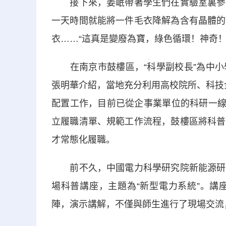
接下來，姜岷帶著學生們在實驗室裏參觀
一天時間就能將一件毛衣降解為含有晶體的
衣……“這真是變廢為寶，綠色循環！神奇！
在南京市鼓樓區，“科學副校長”為中小
張明華介紹，當地充分利用高校院所、科技企
配置工作，目前已從企事業單位的科研一線
立履職清單、規範工作流程，鼓樓區將科普
才常態化履職。
前不久，中國電力科學研究院新能源研究
場科普講座，主題為“新型電力系統”。講
陣，演示講解，不僅與師生進行了現場交流