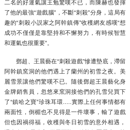
二名的好運氣讓王勉驚嘆不已，而陳赫也發揮
了他的最強“遊戲腦”，不斷“刺殺”分身，這局有
趣的“刺殺小説家之阿幹鎮傳”收穫網友感嘆“想
成功不僅僅是靠堅持和不懈努力，有時候智慧
和運氣也很重要”。
鄧超、王晨藝在“刺殺遊戲”慘遭墊底，滯留
阿幹鎮窯洞的他們遇上了蘭州的初雪之夜。美
麗雪景讓他們驚嘆不已。隨後鄧超王晨藝化身
金牌銷售員，忽悠來窯洞接他們的孔雪兒買下
了“鎮哈之寶”珍珠耳環.....實際上任何事情都有
兩面性，倒楣也不見得是一件壞事，輸了遊戲
但也因禍得福，收穫與冬日初雪的意外相遇，