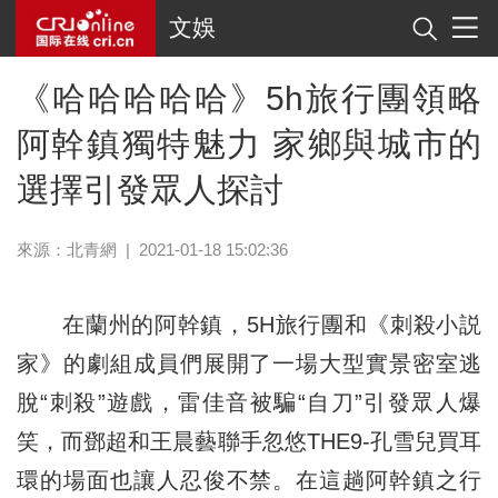
文娛
《哈哈哈哈哈》5h旅行團領略
阿幹鎮獨特魅力 家鄉與城市的
選擇引發眾人探討
來源：
北青網
|
2021-01-18 15:02:36
在蘭州的阿幹鎮，5H旅行團和《刺殺小説
家》的劇組成員們展開了一場大型實景密室逃
脫“刺殺”遊戲，雷佳音被騙“自刀”引發眾人爆
笑，而鄧超和王晨藝聯手忽悠THE9-孔雪兒買耳
環的場面也讓人忍俊不禁。在這趟阿幹鎮之行