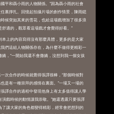
國平和聶小雨的人物關係。”因為聶小雨的社會
責任裏掙扎。回憶起拍攝片場的創作情景，陳雨鍶
的時候突如其來的雪花，也給這場戲增加了很多浪
是舒適的，觀眾看這場戲才會覺得好看。”
本上的內容寫得沒有那麼具體，更多的是大家
然我們這組人物關係存在，為什麼不做得更精彩一
撒嬌，“一開始我還不會撒嬌，沒想到我一個女孩
次合作的時候就覺得張譯很棒，“那個時候對
也是有一種崇拜的感情在裏面。”一場又一場的
跟張譯合作的過程中發現他身上有太多值得讓人學
有演戲時候的動情讓我崇敬。”她還透露只要張譯
為了讓大家的角色都變得精彩，經常會把想到的