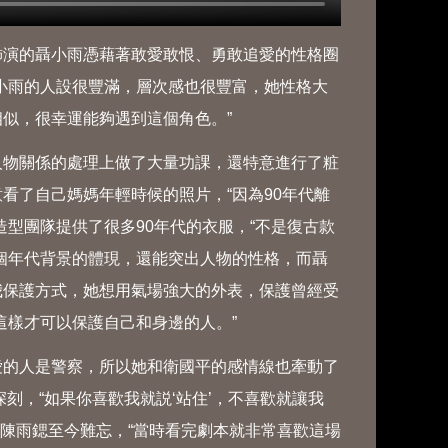
演的聶小雨憑藉著敢愛敢恨、勇敢追愛的性格圈
小雨的人設很豐滿，層次感也很豐富，她性格大
似，很幸運能夠遇到這個角色。”
物關係的處理上做了大量功課，還特意進行了粧
看了自己媽媽年輕時候的照片，“因為90年代離
型團隊提供了很多90年代的衣服，“不是復古款
個年代背景的體現，還能突出人物的性格，而聶
我保護方式，她想用氣場強大的外表，保護曾經受
這樣才可以保護自己和身邊的人。”
的人是警察，所以她和衛國平的感情線也牽動了
刻，“如果你喜歡我就説‘站住’，不喜歡就讓我
讓陳雨鍶至今難忘，“當時看完劇本就非常喜歡這場