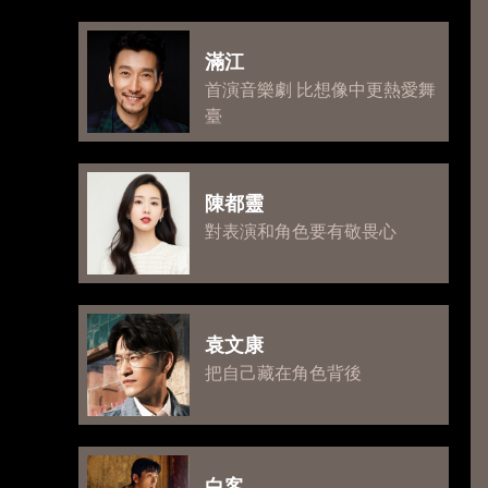
滿江
首演音樂劇 比想像中更熱愛舞
臺
陳都靈
對表演和角色要有敬畏心
袁文康
把自己藏在角色背後
白客