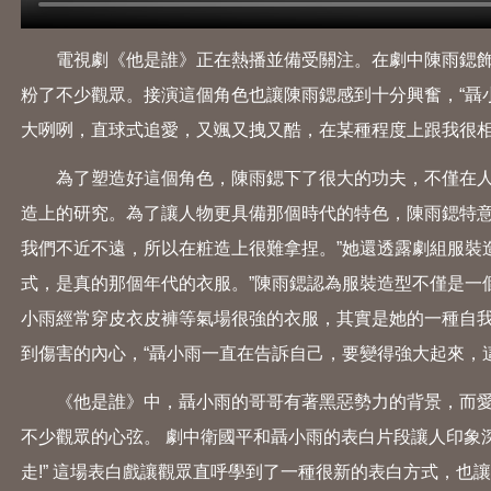
電視劇《他是誰》正在熱播並備受關注。在劇中陳雨鍶飾
粉了不少觀眾。接演這個角色也讓陳雨鍶感到十分興奮，“聶
大咧咧，直球式追愛，又颯又拽又酷，在某種程度上跟我很相
為了塑造好這個角色，陳雨鍶下了很大的功夫，不僅在人
造上的研究。為了讓人物更具備那個時代的特色，陳雨鍶特意
我們不近不遠，所以在粧造上很難拿捏。”她還透露劇組服裝造
式，是真的那個年代的衣服。”陳雨鍶認為服裝造型不僅是一
小雨經常穿皮衣皮褲等氣場很強的衣服，其實是她的一種自
到傷害的內心，“聶小雨一直在告訴自己，要變得強大起來，
《他是誰》中，聶小雨的哥哥有著黑惡勢力的背景，而愛
不少觀眾的心弦。 劇中衛國平和聶小雨的表白片段讓人印象深
走!” 這場表白戲讓觀眾直呼學到了一種很新的表白方式，也