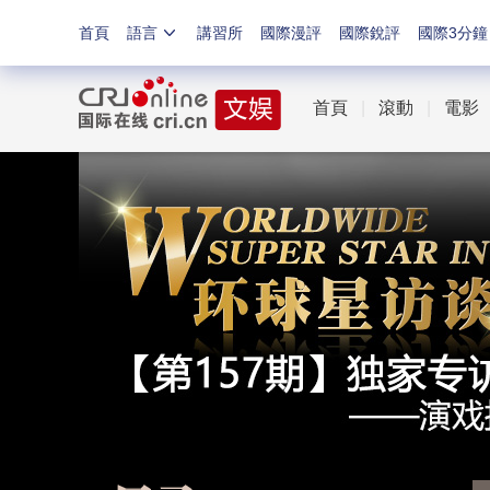
首頁
語言
講習所
國際漫評
國際銳評
國際3分鐘
首頁
|
滾動
|
電影