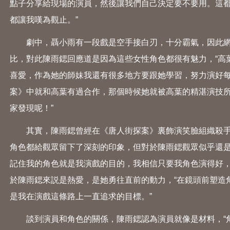
點子分享給現場的演員，然後讓我們自己決定要不要用。這
都讓我嘆為觀止。”
劇中，聶小雨有一段戲是空手接白刃，十分霸氣，因此網
比，對此陳雨鍶回應道是因為這些女性角色都很有魅力，“高
喜愛，作為她的師妹我還有很多地方要跟她學習，努力演好每
案》中就和高葉有過合作，那個時候她就被高葉的精湛演技所
家發現呢！”
其實，陳雨鍶曾經在《唐人街探案》裏飾演笑臉組織殺手
角色都給觀眾留下了深刻的印象，但對於陳雨鍶觀眾似乎還是
記住我的角色就是我演戲的目的，我相信只要我角色演得好，
於陳雨鍶來説是熱愛，是她勇往直前的動力，“在鏡頭前塑造
是我在演戲這條路上一直追求的目標。”
談到演員和角色的關係，陳雨鍶認為演員就像是材料，“角