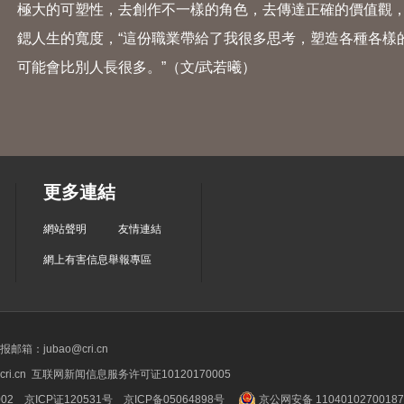
極大的可塑性，去創作不一樣的角色，去傳達正確的價值觀，
鍶人生的寬度，“這份職業帶給了我很多思考，塑造各種各樣
可能會比別人長很多。”（文/武若曦）
更多連結
網站聲明
友情連結
網上有害信息舉報專區
箱：jubao@cri.cn
ri.cn 互联网新闻信息服务许可证10120170005
2 京ICP证120531号
京ICP备05064898号
京公网安备 1104010270018