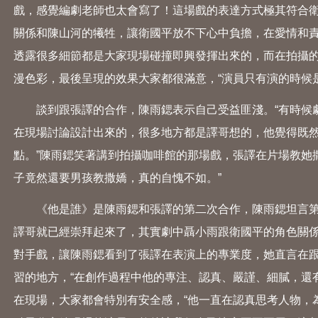
戲，感覺編劇老師也太會寫了！這場戲的表達方式極其符合衛
關係和陳山河的犧牲，讓衛國平放不下心中負擔，在愛情和
透露很多細節都是大家現場碰撞即興發揮出來的，而在拍攝
漫色彩，最後呈現的效果大家都很滿意，“演員只有演的時候
談到跟張譯的合作，陳雨鍶表示自己受益匪淺。“有時候劇
在現場討論設計出來的，很多地方都是譯哥想的，他覺得既
點。”陳雨鍶笑著講到拍攝咖啡館的那場戲，張譯在片場教她
子竟然還要男孩教撒嬌，真的自愧不如。”
《他是誰》是陳雨鍶和張譯的第二次合作，陳雨鍶坦言第一
譯哥就已經崇拜起來了，其實劇中聶小雨跟衛國平的角色關係
對手戲，讓陳雨鍶看到了張譯在表演上的專業度，她直言在
習的地方，“在創作過程中他的專注、認真、嚴謹、細膩，還
在現場，大家都會特別有安全感，“他一直在認真思考人物，