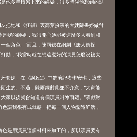
都是他多年積累下來的經驗，很多時候他想到的點
友把她和《狂飆》裏高葉扮演的大嫂陳書婷做對
葉是我的師姐，我很開心她能被這麼多人看到和
一個角色。”而且，陳雨鍶在網劇《唐人街探
打動，“我當時就在想這麼好的演員怎麼沒被大
牙套妹，在《誤殺2》中飾演記者李安琪，這些
陌生的。不過，陳雨鍶對此並不介意，“大家能
大家以後就會知道有個演員叫陳雨鍶。”演戲對
角色讓我很有成就感，把每一個人物塑造鮮活，
色是用演員這個材料來加工的，所以演員要有