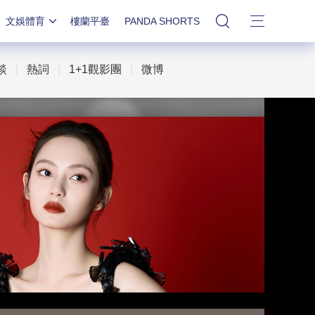
文娛體育
樓蘭平臺
PANDA SHORTS
站內搜索
談
|
熱詞
|
1+1觀影團
|
微博