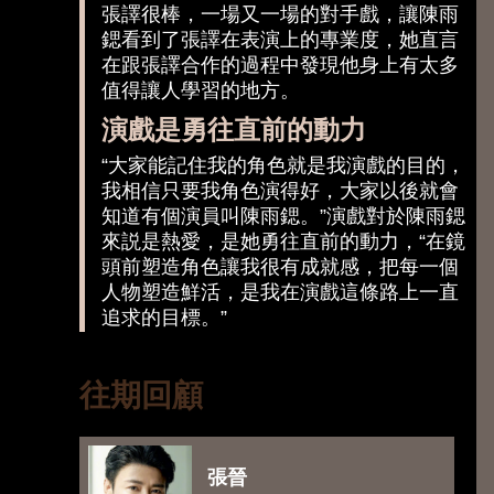
張譯很棒，一場又一場的對手戲，讓陳雨
鍶看到了張譯在表演上的專業度，她直言
在跟張譯合作的過程中發現他身上有太多
值得讓人學習的地方。
演戲是勇往直前的動力
“大家能記住我的角色就是我演戲的目的，
我相信只要我角色演得好，大家以後就會
知道有個演員叫陳雨鍶。”演戲對於陳雨鍶
來説是熱愛，是她勇往直前的動力，“在鏡
頭前塑造角色讓我很有成就感，把每一個
人物塑造鮮活，是我在演戲這條路上一直
追求的目標。”
往期回顧
張晉