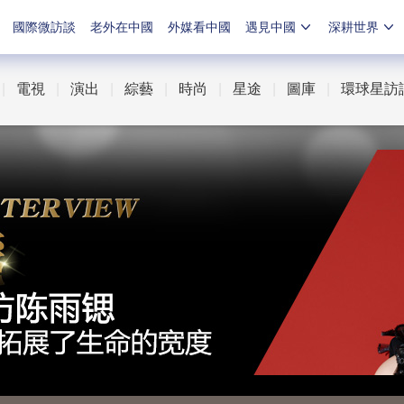
國際微訪談
老外在中國
外媒看中國
遇見中國
深耕世界
|
電視
|
演出
|
綜藝
|
時尚
|
星途
|
圖庫
|
環球星訪