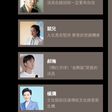
演員在鏡頭前一定要有自信
穎兒
人生貴在堅持 要善於把握機會
郝瀚
《獨行月球》“金剛鼠”背後的
演員
楊瀾
文化類節目讓傳統文化煥發新
生機