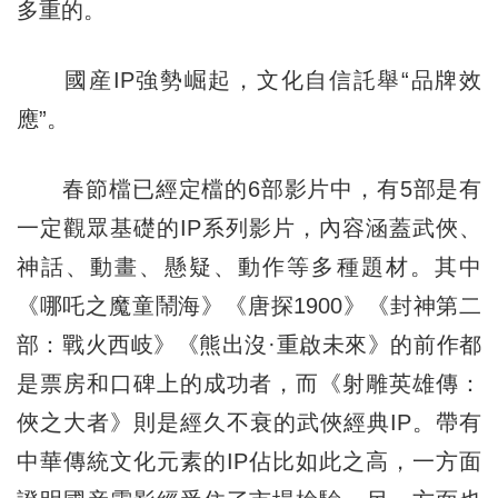
多重的。
國産IP強勢崛起，文化自信託舉“品牌效
應”。
春節檔已經定檔的6部影片中，有5部是有
一定觀眾基礎的IP系列影片，內容涵蓋武俠、
神話、動畫、懸疑、動作等多種題材。其中
《哪吒之魔童鬧海》《唐探1900》《封神第二
部：戰火西岐》《熊出沒·重啟未來》的前作都
是票房和口碑上的成功者，而《射雕英雄傳：
俠之大者》則是經久不衰的武俠經典IP。帶有
中華傳統文化元素的IP佔比如此之高，一方面