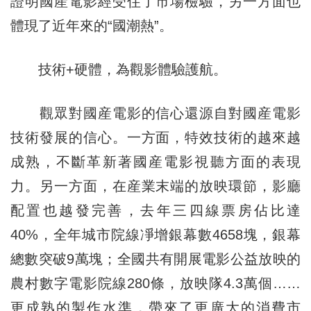
證明國産電影經受住了市場檢驗，另一方面也
體現了近年來的“國潮熱”。
技術+硬體，為觀影體驗護航。
觀眾對國産電影的信心還源自對國産電影
技術發展的信心。一方面，特效技術的越來越
成熟，不斷革新著國産電影視聽方面的表現
力。另一方面，在産業末端的放映環節，影廳
配置也越發完善，去年三四線票房佔比達
40%，全年城市院線凈增銀幕數4658塊，銀幕
總數突破9萬塊；全國共有開展電影公益放映的
農村數字電影院線280條，放映隊4.3萬個……
更成熟的製作水準，帶來了更廣大的消費市