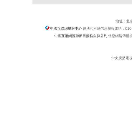
地址：北京
中國互聯網舉報中心
違法和不良信息舉報電話：010-674
中國互聯網視聽節目服務自律公約
信息網絡傳播視聽節
中央廣播電視