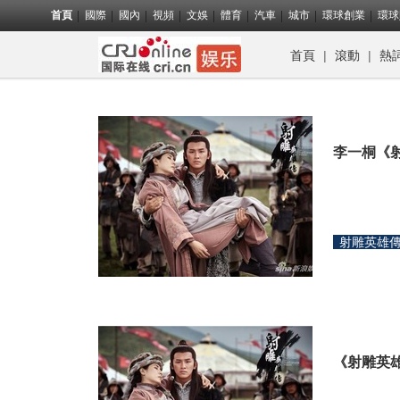
首頁
國際
國內
視頻
文娛
體育
汽車
城市
環球創業
環球
首頁
|
滾動
|
熱
李一桐《射
射雕英雄
《射雕英